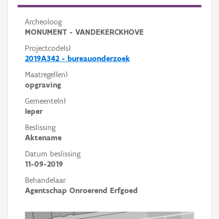
Archeoloog
MONUMENT - VANDEKERCKHOVE
Projectcode(s)
2019A342 - bureauonderzoek
Maatregel(en)
opgraving
Gemeente(n)
Ieper
Beslissing
Aktename
Datum beslissing
11-09-2019
Behandelaar
Agentschap Onroerend Erfgoed