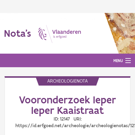
Nota's
MENU
ARCHEOLOGIENOTA
Nota's
Vooronderzoek Ieper
Aanmelden
Ieper Kaaistraat
ID: 12147 URI:
https://id.erfgoed.net/archeologie/archeologienotas/12