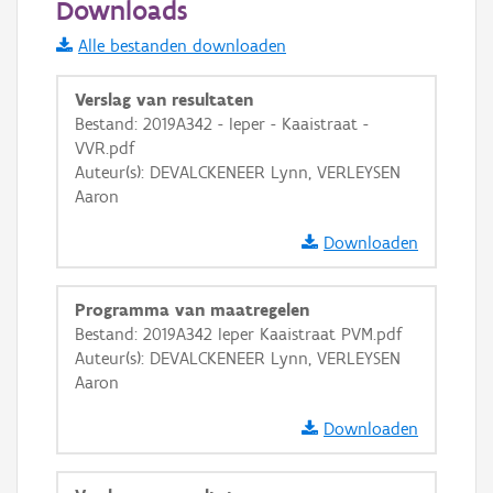
Downloads
Informatie Vlaanderen
Alle bestanden downloaden
i
Verslag van resultaten
Bestand: 2019A342 - Ieper - Kaaistraat -
VVR.pdf
+
−
Auteur(s): DEVALCKENEER Lynn, VERLEYSEN
Aaron
Downloaden
Programma van maatregelen
Basis Lagen
Bestand: 2019A342 Ieper Kaaistraat PVM.pdf
Auteur(s): DEVALCKENEER Lynn, VERLEYSEN
OSM-Basiskaart
Aaron
Ortho
Downloaden
GRB-Basiskaart
GRB-Basiskaart in grijswaarden