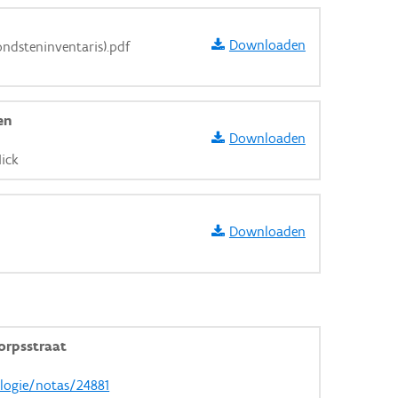
Downloaden
ondsteninventaris).pdf
en
Downloaden
ick
Downloaden
orpsstraat
ologie/notas/24881