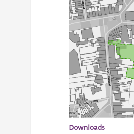
50 m
Downloads
Informatie Vlaanderen