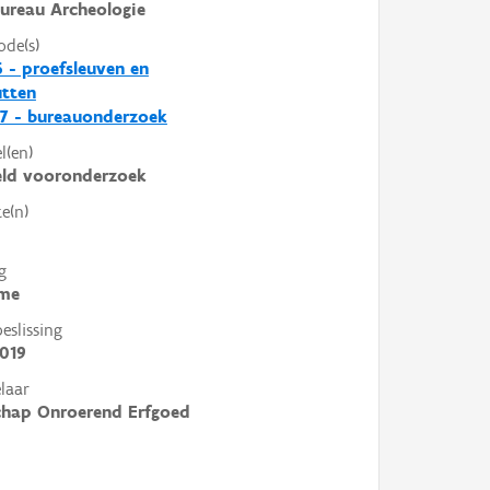
ureau Archeologie
ode(s)
 - proefsleuven en
utten
7 - bureauonderzoek
l(en)
eld vooronderzoek
e(n)
g
me
slissing
019
laar
chap Onroerend Erfgoed