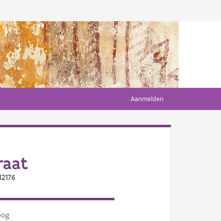
Aanmelden
raat
12176
oog