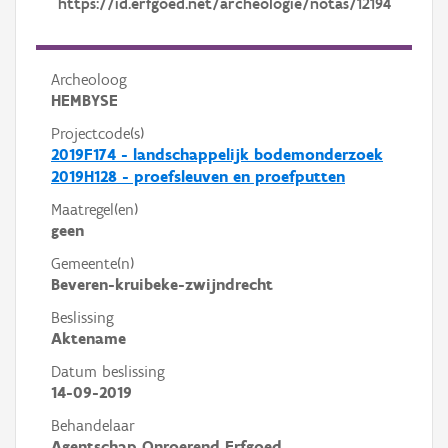
https://id.erfgoed.net/archeologie/notas/12194
Archeoloog
HEMBYSE
Projectcode(s)
2019F174 - landschappelijk bodemonderzoek
2019H128 - proefsleuven en proefputten
Maatregel(en)
geen
Gemeente(n)
Beveren-kruibeke-zwijndrecht
Beslissing
Aktename
Datum beslissing
14-09-2019
Behandelaar
Agentschap Onroerend Erfgoed