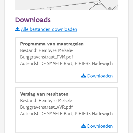
50 m
Downloads
Informatie Vlaanderen
Alle bestanden downloaden
i
Programma van maatregelen
Bestand: Hembyse_Melsele-
Burggravenstraat_PVM.pdf
+
−
Auteur(s): DE SMAELE Bart, PIETERS Hadewijch
Downloaden
Verslag van resultaten
Bestand: Hembyse_Melsele-
Basis Lagen
Burggravenstraat_VVR.pdf
Auteur(s): DE SMAELE Bart, PIETERS Hadewijch
OSM-Basiskaart
Ortho
Downloaden