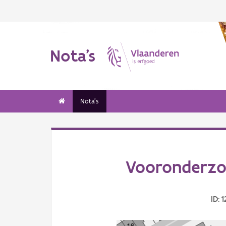
Nota's
Nota's
Vooronderzoe
ID: 