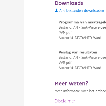
Downloads
Informatie Vlaanderen
Alle bestanden downloaden
i
Programma van maatregel
Bestand: AN - Sint-Pieters-Le
PVM.pdf
+
−
Auteur(s): DECRAMER Ward
Verslag van resultaten
Bestand: AN - Sint-Pieters-Le
VVR.pdf
Auteur(s): DECRAMER Ward
Basis Lagen
OSM-Basiskaart
Meer weten?
Ortho
Meer informatie over het archeo
GRB-Basiskaart
Disclaimer
GRB-Basiskaart in grijsw