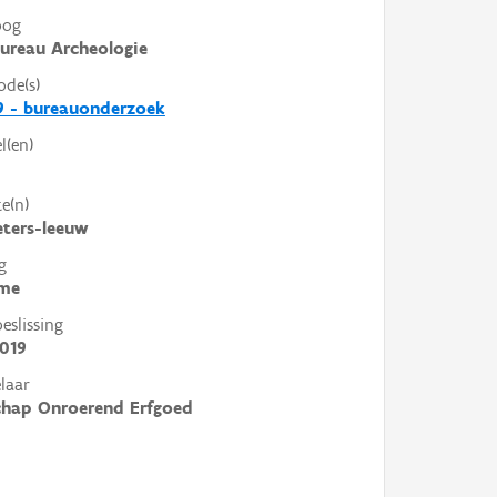
oog
ureau Archeologie
ode(s)
9 - bureauonderzoek
l(en)
e(n)
eters-leeuw
g
me
slissing
019
laar
chap Onroerend Erfgoed