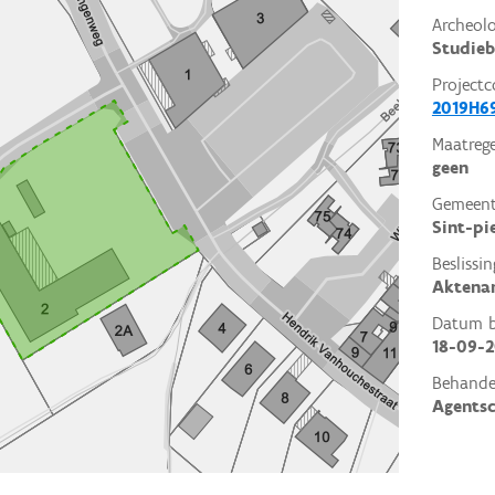
Archeol
Studieb
Projectc
2019H6
Maatrege
geen
Gemeent
Sint-pi
Beslissin
Aktena
Datum be
18-09-2
Behande
Agents