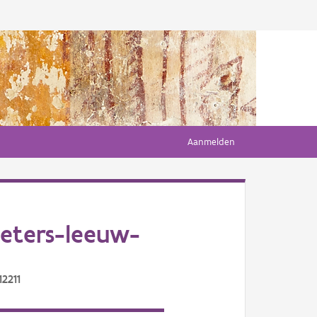
Aanmelden
ieters-leeuw-
12211