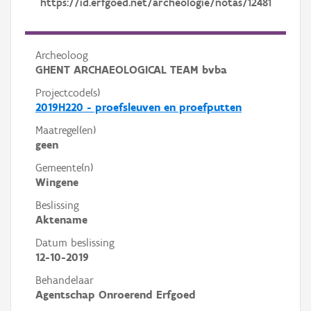
https://id.erfgoed.net/archeologie/notas/12481
Archeoloog
GHENT ARCHAEOLOGICAL TEAM bvba
Projectcode(s)
2019H220 - proefsleuven en proefputten
Maatregel(en)
geen
Gemeente(n)
Wingene
Beslissing
Aktename
Datum beslissing
12-10-2019
Behandelaar
Agentschap Onroerend Erfgoed