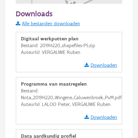
200 m
Downloads
Informatie Vlaanderen
Alle bestanden downloaden
i
Digitaal werkputten plan
Bestand: 2019H220_shapefiles-PS.zip
Auteur(s): VERGAUWE Ruben
+
−
Downloaden
Programma van maatregelen
Bestand:
Nota_2019H220_Wingene_Caluwenbroek_PvM.pdf
Basis Lagen
Auteur(s): LALOO Pieter, VERGAUWE Ruben
OSM-Basiskaart
Downloaden
Ortho
GRB-Basiskaart
Data aardkundig profiel