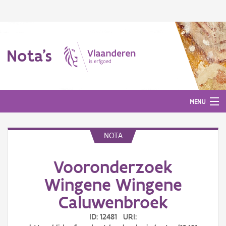
Nota's
MENU
NOTA
Nota's
Vooronderzoek
Aanmelden
Wingene Wingene
Caluwenbroek
ID: 12481 URI: