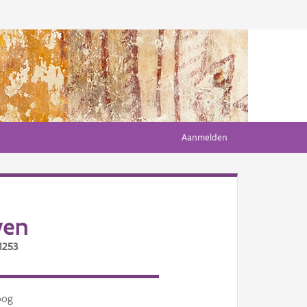
Aanmelden
ven
1253
oog