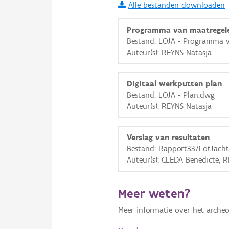
Alle bestanden downloaden
i
Programma van maatregel
Bestand: LOJA - Programma v
Auteur(s): REYNS Natasja
+
−
Digitaal werkputten plan
Bestand: LOJA - Plan.dwg
Auteur(s): REYNS Natasja
Basis Lagen
Verslag van resultaten
Bestand: Rapport337LotJach
OSM-Basiskaart
Auteur(s): CLEDA Benedicte, 
Ortho
GRB-Basiskaart
Meer weten?
GRB-Basiskaart in grijsw
Meer informatie over het archeo