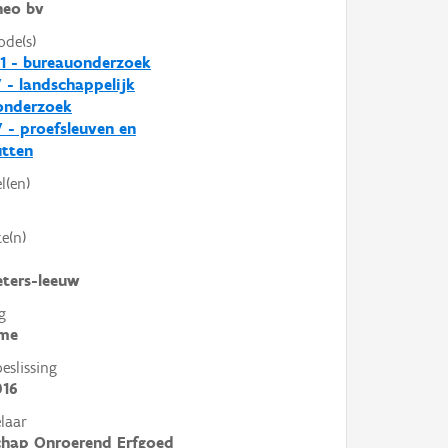
heo bv
ode(s)
1 - bureauonderzoek
 - landschappelijk
nderzoek
7 - proefsleuven en
utten
l(en)
e(n)
eters-leeuw
g
me
slissing
016
laar
chap Onroerend Erfgoed