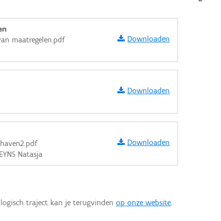
en
Downloaden
an maatregelen.pdf
Downloaden
Downloaden
thaven2.pdf
REYNS Natasja
aarden
logisch traject kan je terugvinden
op onze website
.