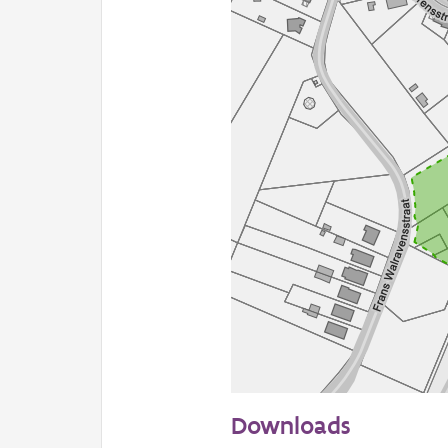
50 m
Downloads
Informatie Vlaanderen