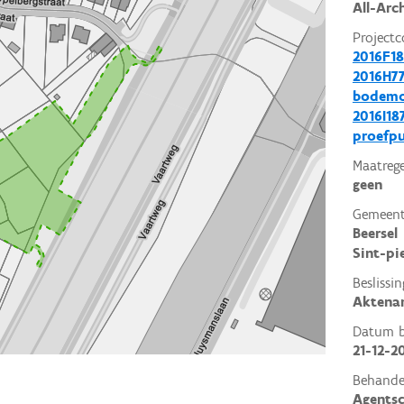
All-Arc
Projectc
2016F18
2016H77
bodemo
2016I18
proefp
Maatrege
geen
Gemeent
Beersel
Sint-pi
Beslissin
Aktena
Datum be
21-12-2
Behande
Agents