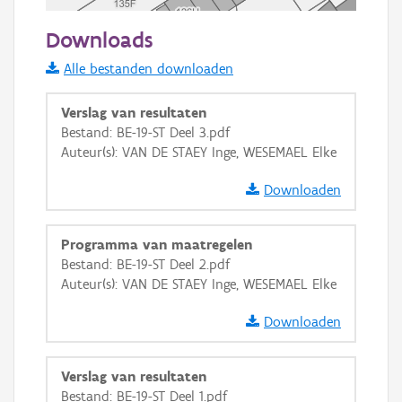
20 m
Downloads
Informatie Vlaanderen
Alle bestanden downloaden
i
Verslag van resultaten
Bestand: BE-19-ST Deel 3.pdf
Auteur(s): VAN DE STAEY Inge, WESEMAEL Elke
+
−
Downloaden
Programma van maatregelen
Bestand: BE-19-ST Deel 2.pdf
Auteur(s): VAN DE STAEY Inge, WESEMAEL Elke
Basis Lagen
Downloaden
OSM-Basiskaart
Ortho
Verslag van resultaten
GRB-Basiskaart
Bestand: BE-19-ST Deel 1.pdf