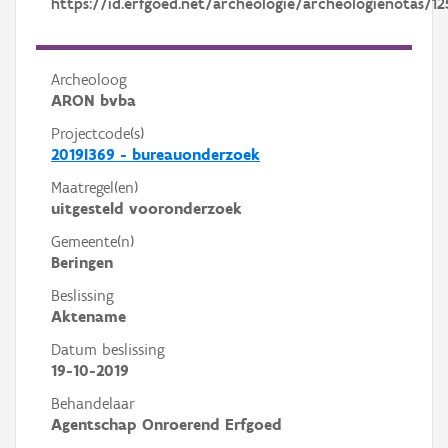
https://id.erfgoed.net/archeologie/archeologienotas/12
Archeoloog
ARON bvba
Projectcode(s)
2019I369 - bureauonderzoek
Maatregel(en)
uitgesteld vooronderzoek
Gemeente(n)
Beringen
Beslissing
Aktename
Datum beslissing
19-10-2019
Behandelaar
Agentschap Onroerend Erfgoed