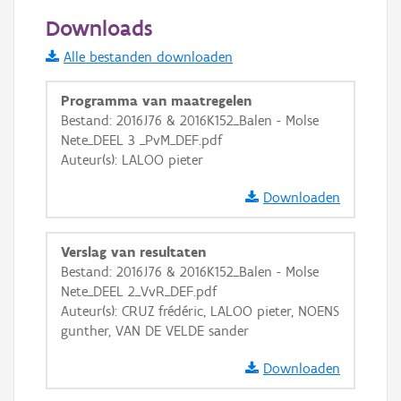
100 m
Downloads
Informatie Vlaanderen
Alle bestanden downloaden
i
Programma van maatregelen
Bestand: 2016J76 & 2016K152_Balen - Molse
Nete_DEEL 3 _PvM_DEF.pdf
+
−
Auteur(s): LALOO pieter
Downloaden
Verslag van resultaten
Bestand: 2016J76 & 2016K152_Balen - Molse
Basis Lagen
Nete_DEEL 2_VvR_DEF.pdf
Auteur(s): CRUZ frédéric, LALOO pieter, NOENS
OSM-Basiskaart
gunther, VAN DE VELDE sander
Ortho
Downloaden
GRB-Basiskaart