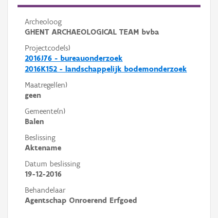
Archeoloog
GHENT ARCHAEOLOGICAL TEAM bvba
Projectcode(s)
2016J76 - bureauonderzoek
2016K152 - landschappelijk bodemonderzoek
Maatregel(en)
geen
Gemeente(n)
Balen
Beslissing
Aktename
Datum beslissing
19-12-2016
Behandelaar
Agentschap Onroerend Erfgoed