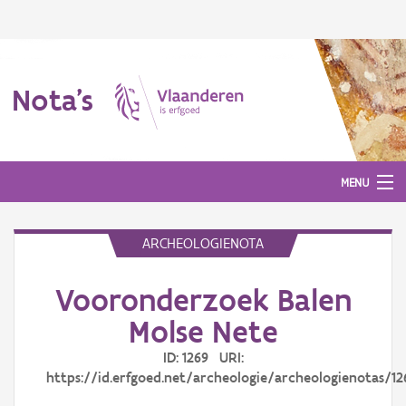
Nota's
MENU
ARCHEOLOGIENOTA
Nota's
Vooronderzoek Balen
Aanmelden
Molse Nete
ID: 1269 URI:
https://id.erfgoed.net/archeologie/archeologienotas/12