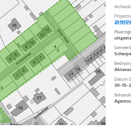
Archeol
Projectc
2019I17
Maatrege
uitgest
Gemeent
Scherp
Beslissin
Aktena
Datum be
30-10-
Behande
Agents