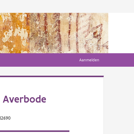
Aanmelden
 Averbode
12690