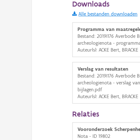
Downloads
Informatie Vlaanderen
Alle bestanden downloaden
i
Programma van maatregel
Bestand: 2019I176 Averbode B
archeologienota - programma
+
−
Auteur(s): ACKE Bert, BRACK
Verslag van resultaten
Bestand: 2019I176 Averbode B
archeologienota - verslag va
bijlagen.pdf
Basis Lagen
Auteur(s): ACKE Bert, BRACK
OSM-Basiskaart
Relaties
Ortho
GRB-Basiskaart
Vooronderzoek Scherpenhe
GRB-Basiskaart in grijsw
Nota - ID 19802