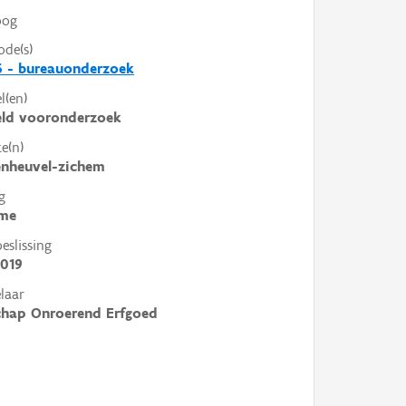
oog
ode(s)
6 - bureauonderzoek
l(en)
eld vooronderzoek
e(n)
enheuvel-zichem
g
me
slissing
2019
laar
chap Onroerend Erfgoed