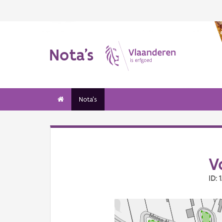
Nota's
Nota's
V
ID: