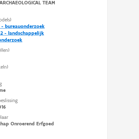
ARCHAEOLOGICAL TEAM
ode(s)
 - bureauonderzoek
2 - landschappelijk
nderzoek
l(en)
e(n)
g
me
slissing
016
laar
chap Onroerend Erfgoed