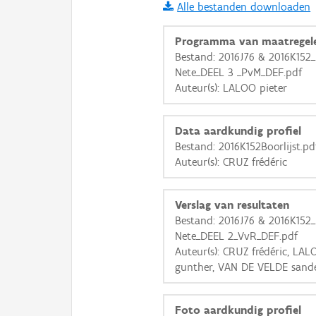
Alle bestanden downloaden
i
Programma van maatregel
Bestand: 2016J76 & 2016K152_
Nete_DEEL 3 _PvM_DEF.pdf
+
−
Auteur(s): LALOO pieter
Data aardkundig profiel
Bestand: 2016K152Boorlijst.pd
Auteur(s): CRUZ frédéric
Basis Lagen
Verslag van resultaten
OSM-Basiskaart
Bestand: 2016J76 & 2016K152_
Ortho
Nete_DEEL 2_VvR_DEF.pdf
Auteur(s): CRUZ frédéric, LA
GRB-Basiskaart
gunther, VAN DE VELDE sand
GRB-Basiskaart in grijsw
Foto aardkundig profiel