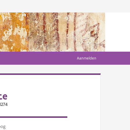
Aanmelden
te
1274
oog