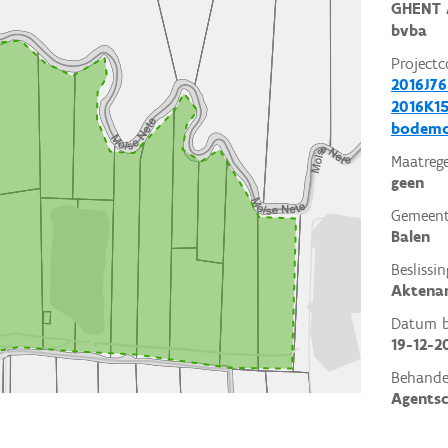
GHENT 
bvba
Projectc
2016J76
2016K15
bodemo
Maatrege
geen
Gemeent
Balen
Beslissin
Aktena
Datum be
19-12-2
Behande
Agents