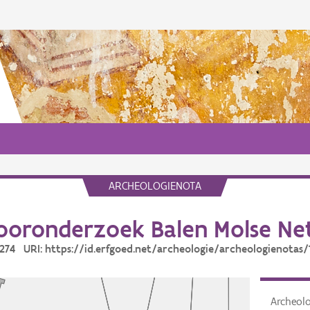
ARCHEOLOGIENOTA
ooronderzoek Balen Molse Ne
 1274 URI: https://id.erfgoed.net/archeologie/archeologienotas/
Archeol