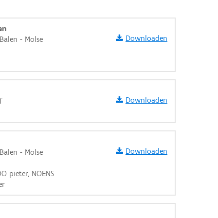
en
Downloaden
Balen - Molse
Downloaden
f
Downloaden
Balen - Molse
LOO pieter, NOENS
er
aarden