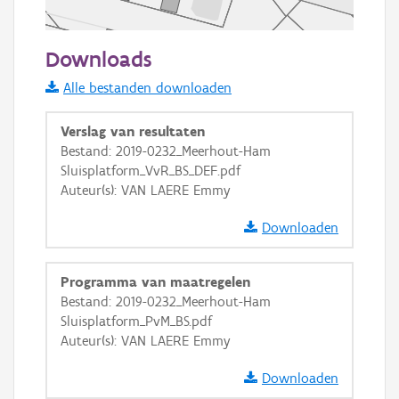
50 m
Downloads
Informatie Vlaanderen
Alle bestanden downloaden
i
Verslag van resultaten
Bestand: 2019-0232_Meerhout-Ham
Sluisplatform_VvR_BS_DEF.pdf
+
−
Auteur(s): VAN LAERE Emmy
Downloaden
Programma van maatregelen
Bestand: 2019-0232_Meerhout-Ham
Basis Lagen
Sluisplatform_PvM_BS.pdf
Auteur(s): VAN LAERE Emmy
OSM-Basiskaart
Ortho
Downloaden