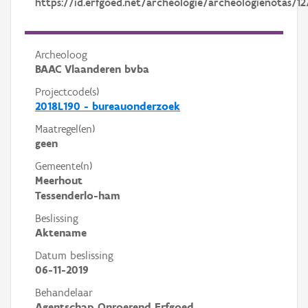
https://id.erfgoed.net/archeologie/archeologienotas/12
Archeoloog
BAAC Vlaanderen bvba
Projectcode(s)
2018L190 - bureauonderzoek
Maatregel(en)
geen
Gemeente(n)
Meerhout
Tessenderlo-ham
Beslissing
Aktename
Datum beslissing
06-11-2019
Behandelaar
Agentschap Onroerend Erfgoed