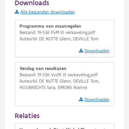
Downloads
Informatie Vlaanderen
Alle bestanden downloaden
i
Programma van maatregelen
Bestand: 19-536 PvM III verkaveling.pdf
Auteur(s): DE NUTTE Glenn, DEVILLE Tom
+
−
Downloaden
Verslag van resultaten
Bestand: 19-536 VvdR III verkaveling.pdf
Auteur(s): DE NUTTE Glenn, DEVILLE Tom,
Basis Lagen
HOUBRECHTS Sara, SIMONS Rianne
OSM-Basiskaart
Downloaden
Ortho
Relaties
GRB-Basiskaart
GRB-Basiskaart in grijswaarden