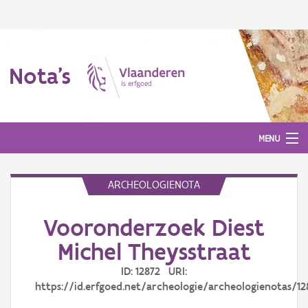
Nota's
MENU
ARCHEOLOGIENOTA
Nota's
Vooronderzoek Diest
Aanmelden
Michel Theysstraat
ID: 12872 URI:
https://id.erfgoed.net/archeologie/archeologienotas/12