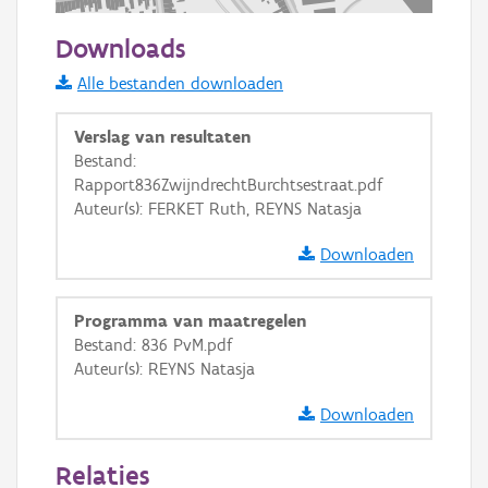
100 m
Downloads
Informatie Vlaanderen
Alle bestanden downloaden
i
Verslag van resultaten
Bestand:
Rapport836ZwijndrechtBurchtsestraat.pdf
+
−
Auteur(s): FERKET Ruth, REYNS Natasja
Downloaden
Programma van maatregelen
Bestand: 836 PvM.pdf
Basis Lagen
Auteur(s): REYNS Natasja
OSM-Basiskaart
Downloaden
Ortho
Relaties
GRB-Basiskaart