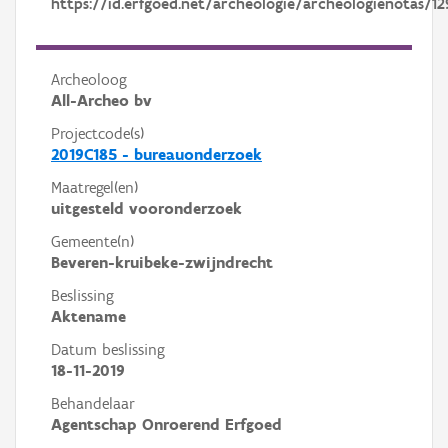
https://id.erfgoed.net/archeologie/archeologienotas/12
Archeoloog
All-Archeo bv
Projectcode(s)
2019C185 - bureauonderzoek
Maatregel(en)
uitgesteld vooronderzoek
Gemeente(n)
Beveren-kruibeke-zwijndrecht
Beslissing
Aktename
Datum beslissing
18-11-2019
Behandelaar
Agentschap Onroerend Erfgoed