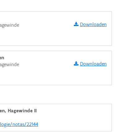
Downloaden
agewinde
en
Downloaden
agewinde
n, Hagewinde II
aarden
ologie/notas/22144