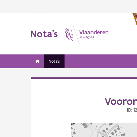
Nota's
Nota's
Vooron
ID: 