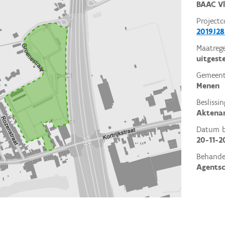
BAAC V
Projectc
2019J28
Maatrege
uitgest
Gemeent
Menen
Beslissin
Aktena
Datum be
20-11-2
Behande
Agents