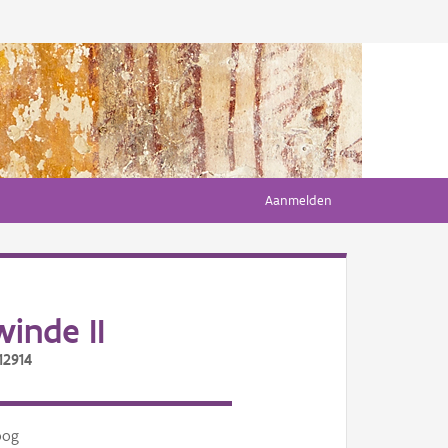
Aanmelden
inde II
12914
oog