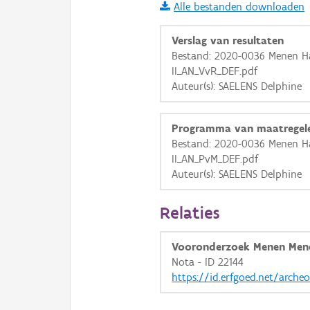
Alle bestanden downloaden
i
Verslag van resultaten
Bestand: 2020-0036 Menen H
II_AN_VvR_DEF.pdf
+
−
Auteur(s): SAELENS Delphine
Programma van maatregel
Bestand: 2020-0036 Menen H
II_AN_PvM_DEF.pdf
Auteur(s): SAELENS Delphine
Basis Lagen
OSM-Basiskaart
Relaties
Ortho
Vooronderzoek Menen Mene
GRB-Basiskaart
Nota - ID 22144
GRB-Basiskaart in grijsw
https://id.erfgoed.net/arche