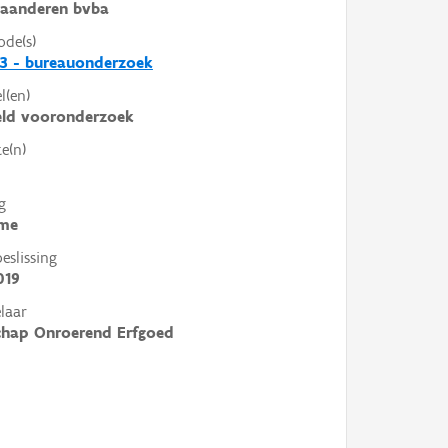
laanderen bvba
ode(s)
3 - bureauonderzoek
l(en)
eld vooronderzoek
e(n)
g
me
slissing
019
laar
chap Onroerend Erfgoed