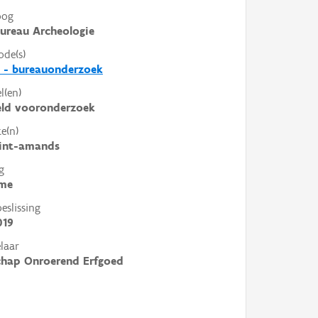
oog
ureau Archeologie
ode(s)
 - bureauonderzoek
l(en)
eld vooronderzoek
e(n)
sint-amands
g
me
slissing
019
laar
chap Onroerend Erfgoed