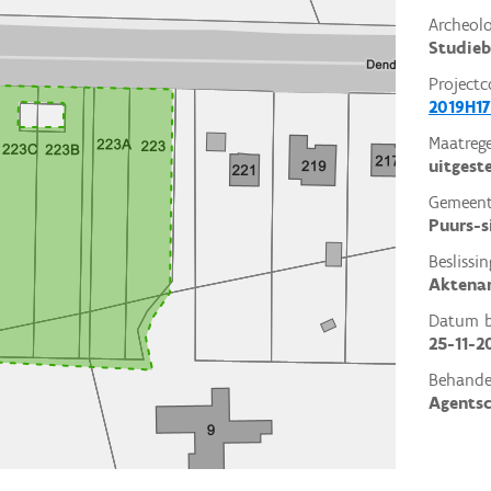
Archeol
Studieb
Projectc
2019H17
Maatrege
uitgest
Gemeent
Puurs-
Beslissin
Aktena
Datum be
25-11-2
Behande
Agents