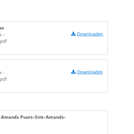
en
Downloaden
s -
pdf
Downloaden
s -
pdf
t-Amands Puurs-Sint-Amands-
aarden