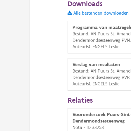
Downloads
Informatie Vlaanderen
Alle bestanden downloaden
i
Programma van maatregel
Bestand: AN Puurs-St. Amand
Dendermondsesteenweg PVM.
+
−
Auteur(s): ENGELS Leslie
Verslag van resultaten
Bestand: AN Puurs-St. Amand
Dendermondsesteenweg VVR.
Auteur(s): ENGELS Leslie
Basis Lagen
OSM-Basiskaart
Relaties
Ortho
Vooronderzoek Puurs-Sin
GRB-Basiskaart
Dendermondsesteenweg
GRB-Basiskaart in grijsw
Nota - ID 33258