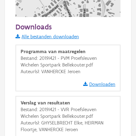
100 m
Downloads
Informatie Vlaanderen
Alle bestanden downloaden
i
Programma van maatregelen
Bestand: 2019I421 - PVM Proefsleuven
Wichelen Sportpark Bellekouter.pdf
+
−
Auteur(s): VANHERCKE Jeroen
Downloaden
Verslag van resultaten
Bestand: 2019I421 - VVR Proefsleuven
Basis Lagen
Wichelen Sportpark Bellekouter.pdf
Auteur(s): GHYSELBRECHT Elke, HEIRMAN
OSM-Basiskaart
Floortje, VANHERCKE Jeroen
Ortho