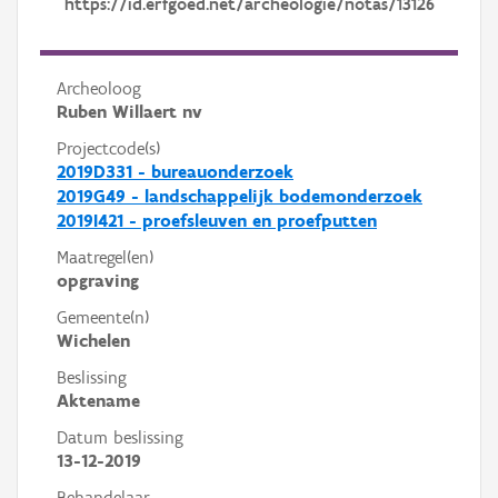
https://id.erfgoed.net/archeologie/notas/13126
Archeoloog
Ruben Willaert nv
Projectcode(s)
2019D331 - bureauonderzoek
2019G49 - landschappelijk bodemonderzoek
2019I421 - proefsleuven en proefputten
Maatregel(en)
opgraving
Gemeente(n)
Wichelen
Beslissing
Aktename
Datum beslissing
13-12-2019
Behandelaar