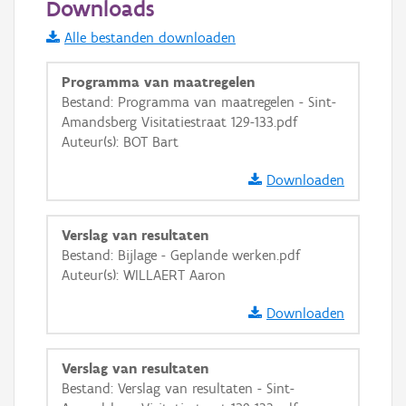
Downloads
Informatie Vlaanderen
Alle bestanden downloaden
i
Programma van maatregelen
Bestand: Programma van maatregelen - Sint-
Amandsberg Visitatiestraat 129-133.pdf
+
−
Auteur(s): BOT Bart
Downloaden
Verslag van resultaten
Bestand: Bijlage - Geplande werken.pdf
Basis Lagen
Auteur(s): WILLAERT Aaron
OSM-Basiskaart
Downloaden
Ortho
GRB-Basiskaart
Verslag van resultaten
Bestand: Verslag van resultaten - Sint-
GRB-Basiskaart in grijswaarden