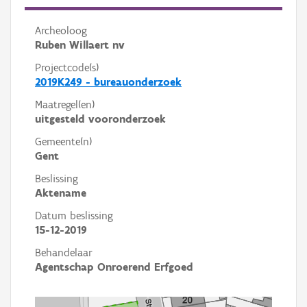
Archeoloog
Ruben Willaert nv
Projectcode(s)
2019K249 - bureauonderzoek
Maatregel(en)
uitgesteld vooronderzoek
Gemeente(n)
Gent
Beslissing
Aktename
Datum beslissing
15-12-2019
Behandelaar
Agentschap Onroerend Erfgoed