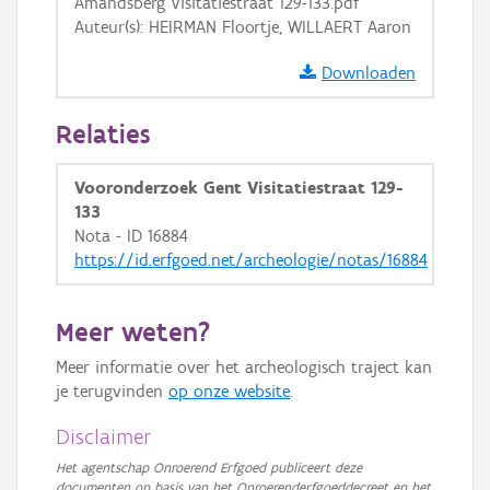
Amandsberg Visitatiestraat 129-133.pdf
Auteur(s): HEIRMAN Floortje, WILLAERT Aaron
Downloaden
Relaties
Vooronderzoek Gent Visitatiestraat 129-
133
Nota - ID 16884
https://id.erfgoed.net/archeologie/notas/16884
Meer weten?
Meer informatie over het archeologisch traject kan
je terugvinden
op onze website
.
Disclaimer
Het agentschap Onroerend Erfgoed publiceert deze
documenten op basis van het Onroerenderfgoeddecreet en het