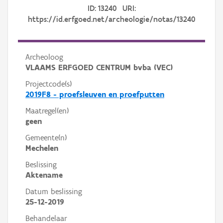
ID: 13240 URI:
https://id.erfgoed.net/archeologie/notas/13240
Archeoloog
VLAAMS ERFGOED CENTRUM bvba (VEC)
Projectcode(s)
2019F8 - proefsleuven en proefputten
Maatregel(en)
geen
Gemeente(n)
Mechelen
Beslissing
Aktename
Datum beslissing
25-12-2019
Behandelaar