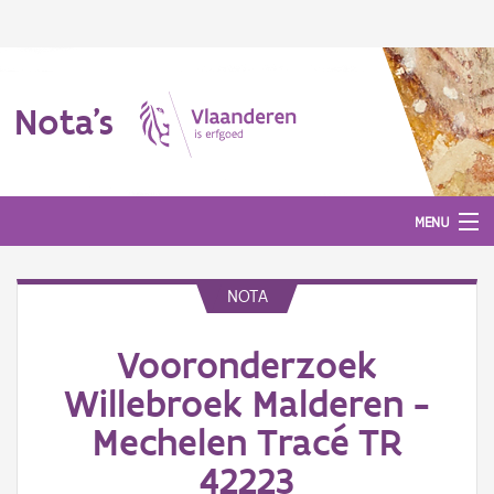
Nota's
MENU
NOTA
Nota's
Vooronderzoek
Aanmelden
Willebroek Malderen -
Mechelen Tracé TR
42223