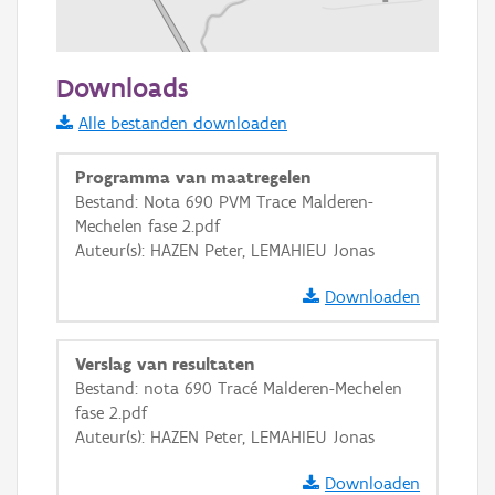
100 m
Downloads
Informatie Vlaanderen
Alle bestanden downloaden
i
Programma van maatregelen
Bestand: Nota 690 PVM Trace Malderen-
Mechelen fase 2.pdf
+
−
Auteur(s): HAZEN Peter, LEMAHIEU Jonas
Downloaden
Verslag van resultaten
Bestand: nota 690 Tracé Malderen-Mechelen
Basis Lagen
fase 2.pdf
Auteur(s): HAZEN Peter, LEMAHIEU Jonas
OSM-Basiskaart
Ortho
Downloaden