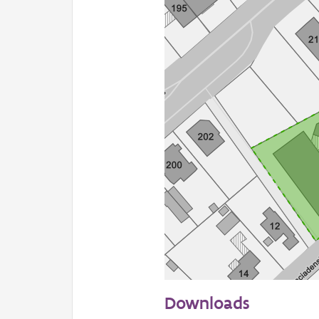
50 m
Downloads
Informatie Vlaanderen