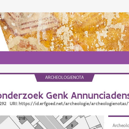
ARCHEOLOGIENOTA
onderzoek Genk Annunciadens
13292 URI: https://id.erfgoed.net/archeologie/archeologienotas/
Archeol