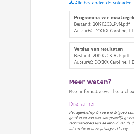
Alle bestanden downloaden
i
Programma van maatregel
Bestand: 2019K203_PvM.pdf
Auteur(s): DOCKX Caroline, HE
+
−
Verslag van resultaten
Bestand: 2019K203_VvR.pdf
Auteur(s): DOCKX Caroline, HE
Basis Lagen
Meer weten?
OSM-Basiskaart
Meer informatie over het archeo
Ortho
Disclaimer
GRB-Basiskaart
Het agentschap Onroerend Erfgoed publ
geval in en kan niet aansprakelijk ges
GRB-Basiskaart in grijsw
rechtmatigheid van de inhoud van de d
informatie in onze privacyverklaring.