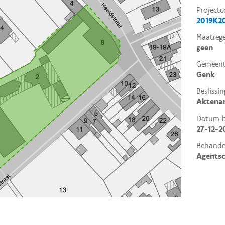
Projectc
2019K2
Maatrege
geen
Gemeent
Genk
Beslissin
Aktena
Datum be
27-12-2
Behande
Agents