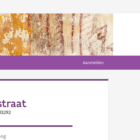
Aanmelden
traat
13292
oog