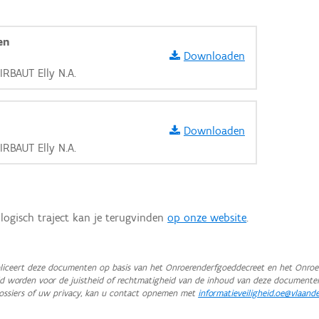
en
Downloaden
IRBAUT Elly N.A.
Downloaden
IRBAUT Elly N.A.
logisch traject kan je terugvinden
op onze website
.
iceert deze documenten op basis van het Onroerenderfgoeddecreet en het Onroer
teld worden voor de juistheid of rechtmatigheid van de inhoud van deze documente
aarden
ossiers of uw privacy, kan u contact opnemen met
informatieveiligheid.oe@vlaand