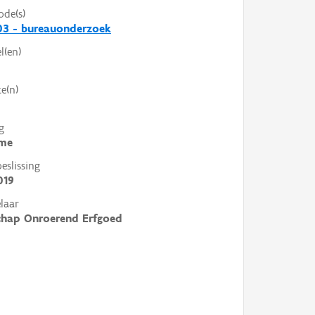
ode(s)
03 - bureauonderzoek
l(en)
e(n)
g
me
slissing
019
laar
chap Onroerend Erfgoed