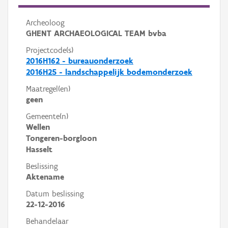
Archeoloog
GHENT ARCHAEOLOGICAL TEAM bvba
Projectcode(s)
2016H162 - bureauonderzoek
2016H25 - landschappelijk bodemonderzoek
Maatregel(en)
geen
Gemeente(n)
Wellen
Tongeren-borgloon
Hasselt
Beslissing
Aktename
Datum beslissing
22-12-2016
Behandelaar