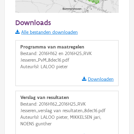
1000 m
Downloads
Informatie Vlaanderen
Alle bestanden downloaden
i
Programma van maatregelen
Bestand: 2016H162 en 2016H25_RVK
Jesseren_PvM_8dec16.pdf
+
−
Auteur(s): LALOO pieter
Downloaden
Verslag van resultaten
Bestand: 2016H162_2016H25_RVK
Basis Lagen
Jesseren_verslag van resultaten_8dec16.pdf
Auteur(s): LALOO pieter, MIKKELSEN jari,
OSM-Basiskaart
NOENS gunther
Ortho