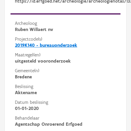
https://id.erfgoed.net/archeologie/archeologienotas/13
Archeoloog
Ruben Willaert nv
Projectcode(s)
2019K140 - bureauonderzoek
Maatregel(en)
uitgesteld vooronderzoek
Gemeente(n)
Bredene
Beslissing
Aktename
Datum beslissing
01-01-2020
Behandelaar
Agentschap Onroerend Erfgoed