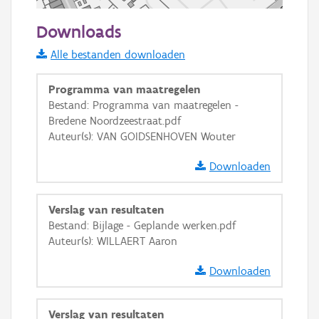
50 m
Downloads
Informatie Vlaanderen
Alle bestanden downloaden
i
Programma van maatregelen
Bestand: Programma van maatregelen -
Bredene Noordzeestraat.pdf
+
−
Auteur(s): VAN GOIDSENHOVEN Wouter
Downloaden
Verslag van resultaten
Bestand: Bijlage - Geplande werken.pdf
Basis Lagen
Auteur(s): WILLAERT Aaron
OSM-Basiskaart
Downloaden
Ortho
GRB-Basiskaart
Verslag van resultaten