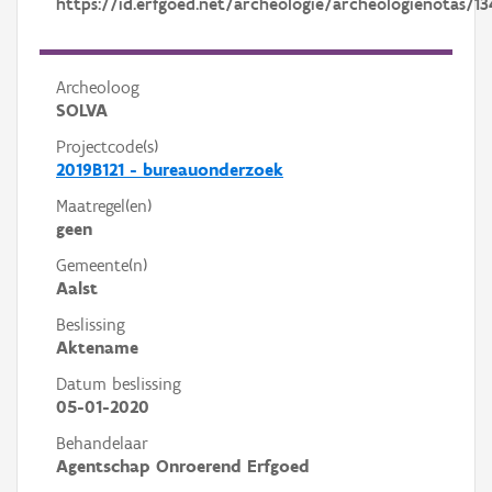
https://id.erfgoed.net/archeologie/archeologienotas/13
Archeoloog
SOLVA
Projectcode(s)
2019B121 - bureauonderzoek
Maatregel(en)
geen
Gemeente(n)
Aalst
Beslissing
Aktename
Datum beslissing
05-01-2020
Behandelaar
Agentschap Onroerend Erfgoed