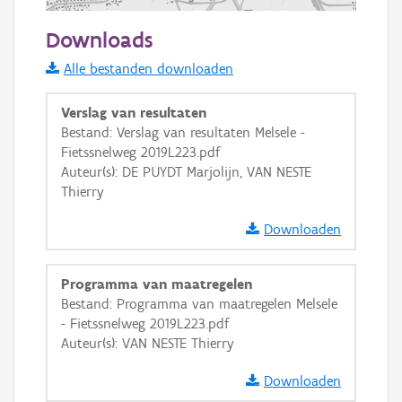
500 m
Downloads
Informatie Vlaanderen
Alle bestanden downloaden
i
Verslag van resultaten
Bestand: Verslag van resultaten Melsele -
Fietssnelweg 2019L223.pdf
+
−
Auteur(s): DE PUYDT Marjolijn, VAN NESTE
Thierry
Downloaden
Programma van maatregelen
Basis Lagen
Bestand: Programma van maatregelen Melsele
- Fietssnelweg 2019L223.pdf
OSM-Basiskaart
Auteur(s): VAN NESTE Thierry
Ortho
Downloaden
GRB-Basiskaart