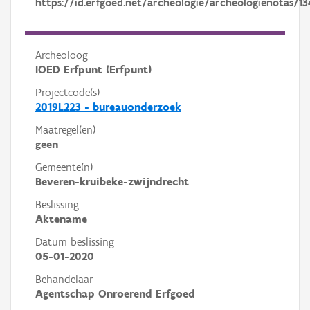
https://id.erfgoed.net/archeologie/archeologienotas/13
Archeoloog
IOED Erfpunt (Erfpunt)
Projectcode(s)
2019L223 - bureauonderzoek
Maatregel(en)
geen
Gemeente(n)
Beveren-kruibeke-zwijndrecht
Beslissing
Aktename
Datum beslissing
05-01-2020
Behandelaar
Agentschap Onroerend Erfgoed