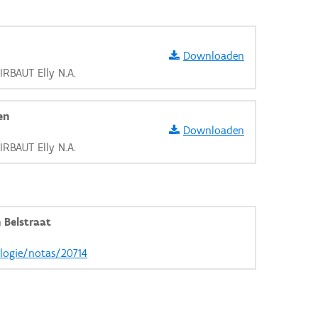
Downloaden
IRBAUT Elly N.A.
en
Downloaden
IRBAUT Elly N.A.
 Belstraat
ologie/notas/20714
aarden