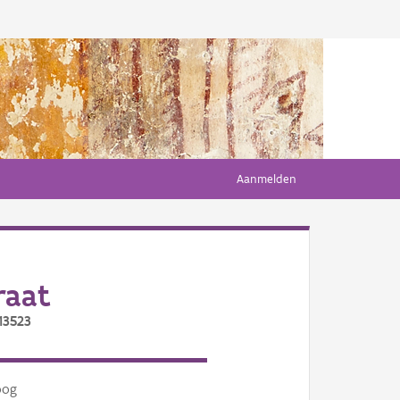
Aanmelden
raat
13523
oog