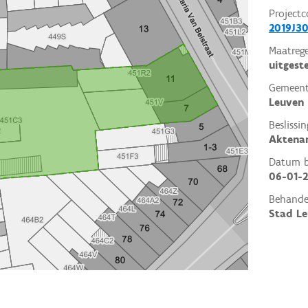
Projectc
2019J30
Maatrege
uitgest
Gemeent
Leuven
Beslissin
Aktena
Datum be
06-01-
Behande
Stad L