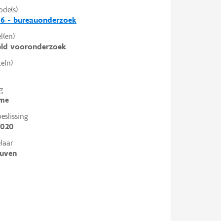
ode(s)
6 - bureauonderzoek
l(en)
eld vooronderzoek
e(n)
g
me
slissing
2020
laar
euven