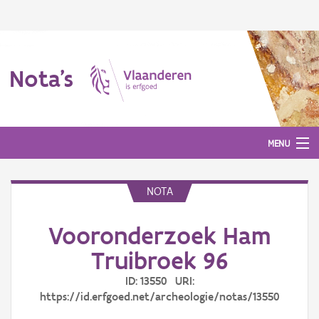
Nota's
MENU
NOTA
Nota's
Vooronderzoek Ham
Aanmelden
Truibroek 96
ID: 13550 URI:
https://id.erfgoed.net/archeologie/notas/13550