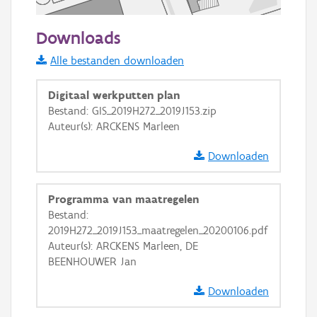
50 m
Downloads
Informatie Vlaanderen
Alle bestanden downloaden
i
Digitaal werkputten plan
Bestand: GIS_2019H272_2019J153.zip
Auteur(s): ARCKENS Marleen
+
−
Downloaden
Programma van maatregelen
Bestand:
2019H272_2019J153_maatregelen_20200106.pdf
Basis Lagen
Auteur(s): ARCKENS Marleen, DE
BEENHOUWER Jan
OSM-Basiskaart
Ortho
Downloaden
GRB-Basiskaart