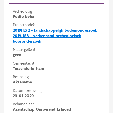
Archeoloog
Fodio bvba
Projectcode(s)
2019H272 - landschappelijk bodemonderzoek
2019J153 - verkennend archeologisch
booronderzoek
Maatregel(en)
geen
Gemeente(n)
Tessenderlo-ham
Beslissing
Aktename
Datum beslissing
23-01-2020
Behandelaar
Agentschap Onroerend Erfgoed