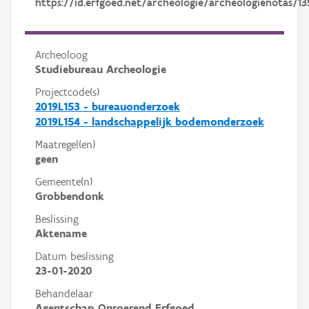
https://id.erfgoed.net/archeologie/archeologienotas/13
Archeoloog
Studiebureau Archeologie
Projectcode(s)
2019L153 - bureauonderzoek
2019L154 - landschappelijk bodemonderzoek
Maatregel(en)
geen
Gemeente(n)
Grobbendonk
Beslissing
Aktename
Datum beslissing
23-01-2020
Behandelaar
Agentschap Onroerend Erfgoed