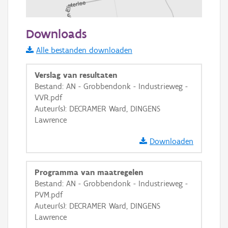
100 m
Downloads
Informatie Vlaanderen
Alle bestanden downloaden
i
Verslag van resultaten
Bestand: AN - Grobbendonk - Industrieweg -
VVR.pdf
+
−
Auteur(s): DECRAMER Ward, DINGENS
Lawrence
Downloaden
Programma van maatregelen
Basis Lagen
Bestand: AN - Grobbendonk - Industrieweg -
PVM.pdf
OSM-Basiskaart
Auteur(s): DECRAMER Ward, DINGENS
Ortho
Lawrence