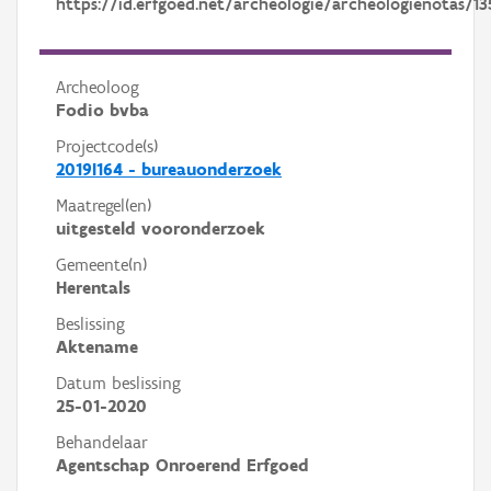
https://id.erfgoed.net/archeologie/archeologienotas/13
Archeoloog
Fodio bvba
Projectcode(s)
2019I164 - bureauonderzoek
Maatregel(en)
uitgesteld vooronderzoek
Gemeente(n)
Herentals
Beslissing
Aktename
Datum beslissing
25-01-2020
Behandelaar
Agentschap Onroerend Erfgoed