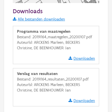
50 m
Downloads
Informatie Vlaanderen
Alle bestanden downloaden
i
Programma van maatregelen
Bestand: 2019I164_maatregelen_20200107.pdf
Auteur(s): ARCKENS Marleen, BECKERS
+
−
Christine, DE BEENHOUWER Jan
Downloaden
Verslag van resultaten
Bestand: 2019I164_resultaten_20200107.pdf
Basis Lagen
Auteur(s): ARCKENS Marleen, BECKERS
Christine, DE BEENHOUWER Jan
OSM-Basiskaart
Ortho
Downloaden
GRB-Basiskaart