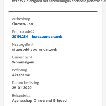
https://id.erfgoed.net/archeologie/archeologienotas/13
Archeoloog
Claesen, Jan
Projectcode(s)
2019L234 - bureauonderzoek
Maatregel(en)
uitgesteld vooronderzoek
Gemeente(n)
Wommelgem
Beslissing
Aktename
Datum beslissing
29-01-2020
Behandelaar
Agentschap Onroerend Erfgoed