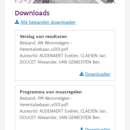
50 m
Downloads
Informatie Vlaanderen
Alle bestanden downloaden
i
Verslag van resultaten
Bestand: AN Wommelgem -
Herentalsebaan_v001.pdf
+
−
Auteur(s): AUDENAERT Evelien, CLAESEN Jan,
DOUCET Alexander, VAN GENECHTEN Ben
Downloaden
Programma van maatregelen
Basis Lagen
Bestand: PM Wommelgem -
Herentalsebaan_v001.pdf
OSM-Basiskaart
Auteur(s): AUDENAERT Evelien, CLAESEN Jan,
Ortho
DOUCET Alexander, VAN GENECHTEN Ben
GRB-Basiskaart
Downloaden