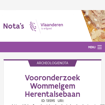
Nota's
MENU
ARCHEOLOGIENOTA
Nota's
Vooronderzoek
Aanmelden
Wommelgem
Herentalsebaan
ID: 13595 URI: