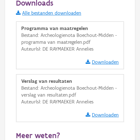
Downloads
Informatie Vlaanderen
Alle bestanden downloaden
i
Programma van maatregelen
Bestand: Archeologienota Boechout-Midden -
programma van maatregelen.pdf
+
−
Auteur(s): DE RAYMAEKER Annelies
Downloaden
Verslag van resultaten
Bestand: Archeologienota Boechout-Midden -
Basis Lagen
verslag van resultaten.pdf
Auteur(s): DE RAYMAEKER Annelies
OSM-Basiskaart
Ortho
Downloaden
GRB-Basiskaart
Meer weten?
GRB-Basiskaart in grijswaarden