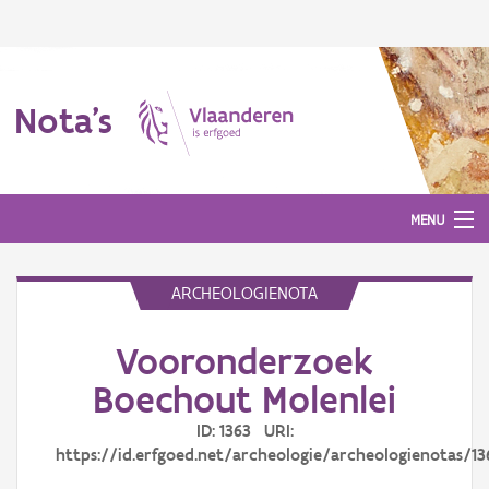
Nota's
MENU
ARCHEOLOGIENOTA
Nota's
Vooronderzoek
Aanmelden
Boechout Molenlei
ID: 1363 URI:
https://id.erfgoed.net/archeologie/archeologienotas/13