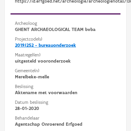
https://id.erfgoed.net/archeologie/archeologienotas/13
Archeoloog
GHENT ARCHAEOLOGICAL TEAM bvba
Projectcode(s)
2019J252 - bureauonderzoek
Maatregel(en)
uitgesteld vooronderzoek
Gemeente(n)
Merelbeke-melle
Beslissing
Aktename met voorwaarden
Datum beslissing
28-01-2020
Behandelaar
Agentschap Onroerend Erfgoed