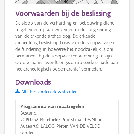
50 m
Voorwaarden bij de beslissing
Informatie Vlaanderen
De sloop van de verharding en bebouwing dient 
te gebeuren op aanwijzen en onder begeleiding 
i
van de erkende archeoloog. De erkende 
archeoloog beslist op basis van de sloopwijze en 
de fundering in hoeverre het noodzakelijk is om 
+
−
permanent bij de sloopwerken aanwezig te zijn. 
Op die manier wordt ongecontroleerde schade aan 
het archeologisch bodemarchief vermeden.
Downloads
Alle bestanden downloaden
Basis Lagen
Programma van maatregelen
OSM-Basiskaart
Bestand:
2019J252_Merelbeke_Pontstraat_[PvM].pdf
Ortho
Auteur(s): LALOO Pieter, VAN DE VELDE
GRB-Basiskaart
sander