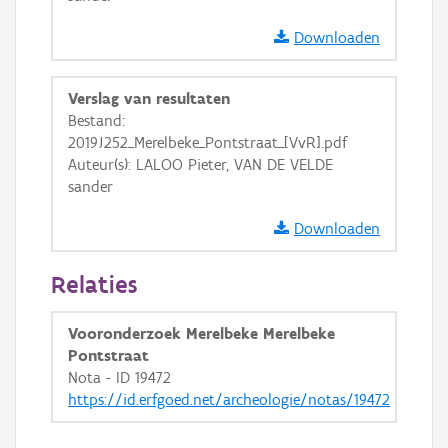
GRB-Basiskaart in grijswaarden
Downloaden
Verslag van resultaten
Bestand:
2019J252_Merelbeke_Pontstraat_[VvR].pdf
Auteur(s): LALOO Pieter, VAN DE VELDE
sander
Downloaden
Relaties
Vooronderzoek Merelbeke Merelbeke
Pontstraat
Nota - ID 19472
https://id.erfgoed.net/archeologie/notas/19472