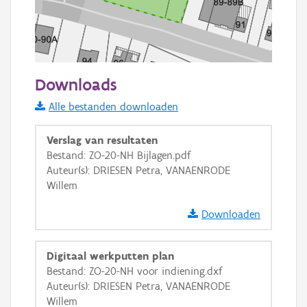
50 m
Downloads
Informatie Vlaanderen
Alle bestanden downloaden
i
Verslag van resultaten
Bestand: ZO-20-NH Bijlagen.pdf
Auteur(s): DRIESEN Petra, VANAENRODE
+
−
Willem
Downloaden
Digitaal werkputten plan
Bestand: ZO-20-NH voor indiening.dxf
Basis Lagen
Auteur(s): DRIESEN Petra, VANAENRODE
Willem
OSM-Basiskaart