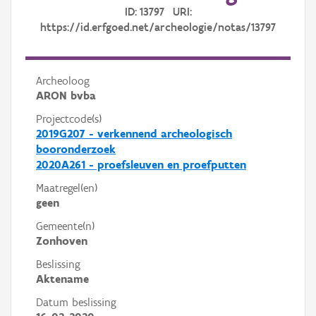
ID: 13797 URI:
https://id.erfgoed.net/archeologie/notas/13797
Archeoloog
ARON bvba
Projectcode(s)
2019G207 - verkennend archeologisch
booronderzoek
2020A261 - proefsleuven en proefputten
Maatregel(en)
geen
Gemeente(n)
Zonhoven
Beslissing
Aktename
Datum beslissing