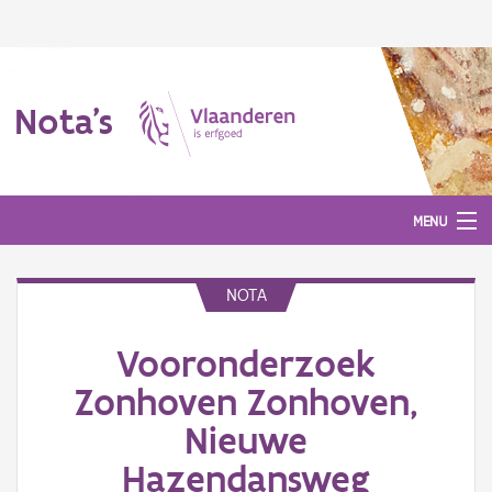
Nota's
MENU
NOTA
Nota's
Vooronderzoek
Aanmelden
Zonhoven Zonhoven,
Nieuwe
Hazendansweg