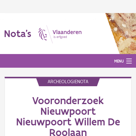
Nota's
MENU
ARCHEOLOGIENOTA
Nota's
Vooronderzoek
Aanmelden
Nieuwpoort
Nieuwpoort Willem De
Roolaan