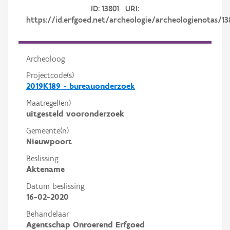
ID: 13801 URI:
https://id.erfgoed.net/archeologie/archeologienotas/13
Archeoloog
Projectcode(s)
2019K189 - bureauonderzoek
Maatregel(en)
uitgesteld vooronderzoek
Gemeente(n)
Nieuwpoort
Beslissing
Aktename
Datum beslissing
16-02-2020
Behandelaar
Agentschap Onroerend Erfgoed