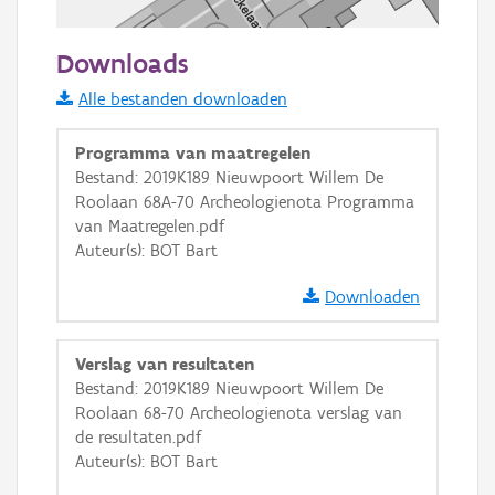
20 m
Downloads
Informatie Vlaanderen
Alle bestanden downloaden
i
Programma van maatregelen
Bestand: 2019K189 Nieuwpoort Willem De
Roolaan 68A-70 Archeologienota Programma
+
−
van Maatregelen.pdf
Auteur(s): BOT Bart
Downloaden
Verslag van resultaten
Basis Lagen
Bestand: 2019K189 Nieuwpoort Willem De
Roolaan 68-70 Archeologienota verslag van
OSM-Basiskaart
de resultaten.pdf
Ortho
Auteur(s): BOT Bart
GRB-Basiskaart