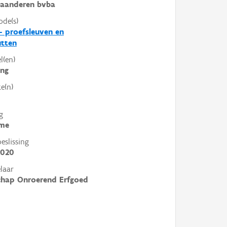
laanderen bvba
ode(s)
- proefsleuven en
utten
l(en)
ing
e(n)
g
me
slissing
2020
laar
chap Onroerend Erfgoed