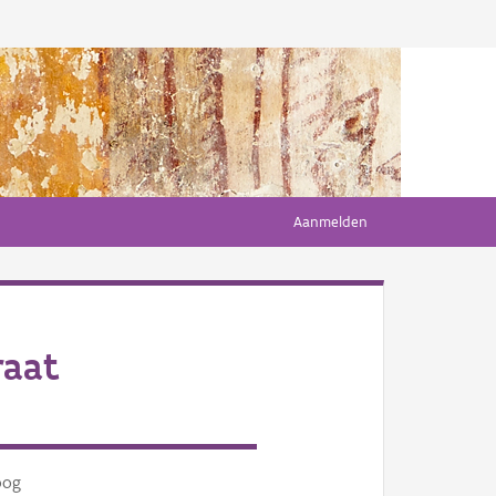
Aanmelden
raat
oog