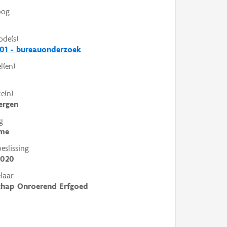
oog
ode(s)
01 - bureauonderzoek
l(en)
e(n)
ergen
g
me
slissing
2020
laar
chap Onroerend Erfgoed