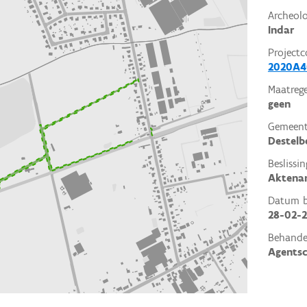
Archeol
Indar
Projectc
2020A4
Maatrege
geen
Gemeent
Destelb
Beslissin
Aktena
Datum be
28-02-
Behande
Agents