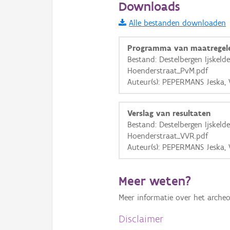
Downloads
Informatie Vlaanderen
Alle bestanden downloaden
i
Programma van maatregel
Bestand: Destelbergen Ijskelde
Hoenderstraat_PvM.pdf
+
−
Auteur(s): PEPERMANS Jeska,
Verslag van resultaten
Bestand: Destelbergen Ijskelde
Hoenderstraat_VVR.pdf
Auteur(s): PEPERMANS Jeska,
Basis Lagen
OSM-Basiskaart
Meer weten?
Ortho
Meer informatie over het archeo
GRB-Basiskaart
Disclaimer
GRB-Basiskaart in grijsw