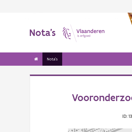
Nota's
Nota's
Vooronderzoe
ID: 