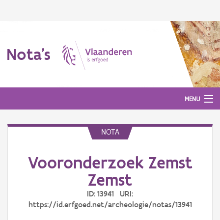
Nota's
MENU
NOTA
Nota's
Vooronderzoek Zemst
Aanmelden
Zemst
ID: 13941 URI:
https://id.erfgoed.net/archeologie/notas/13941