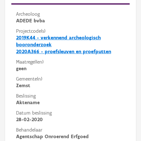
Archeoloog
ADEDE bvba
Projectcode(s)
2019K44 - verkennend archeologisch
booronderzoek
2020A366 - proefsleuven en proefputten
Maatregel(en)
geen
Gemeente(n)
Zemst
Beslissing
Aktename
Datum beslissing
28-02-2020
Behandelaar
Agentschap Onroerend Erfgoed