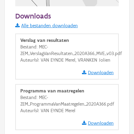
50 m
Downloads
Informatie Vlaanderen
Alle bestanden downloaden
i
Verslag van resultaten
Bestand: MEC-
ZEM_VerslagVanResultaten_2020A366_MVE_v03.pdf
+
−
Auteur(s): VAN EYNDE Merel, VRANKEN Jolien
Downloaden
Programma van maatregelen
Bestand: MEC-
Basis Lagen
ZEM_ProgrammaVanMaatregelen_2020A366.pdf
Auteur(s): VAN EYNDE Merel
OSM-Basiskaart
Ortho
Downloaden
GRB-Basiskaart