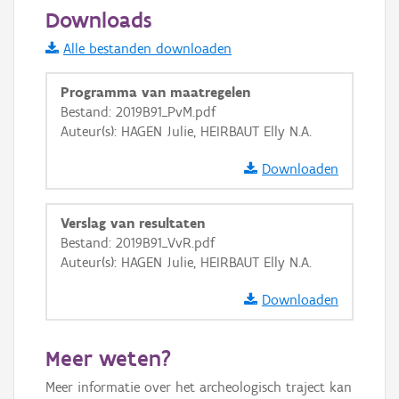
50 m
Downloads
Informatie Vlaanderen
Alle bestanden downloaden
i
Programma van maatregelen
Bestand: 2019B91_PvM.pdf
Auteur(s): HAGEN Julie, HEIRBAUT Elly N.A.
+
−
Downloaden
Verslag van resultaten
Bestand: 2019B91_VvR.pdf
Auteur(s): HAGEN Julie, HEIRBAUT Elly N.A.
Basis Lagen
Downloaden
OSM-Basiskaart
Ortho
Meer weten?
GRB-Basiskaart
Meer informatie over het archeologisch traject kan
GRB-Basiskaart in grijswaarden