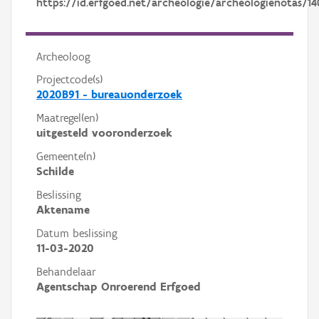
https://id.erfgoed.net/archeologie/archeologienotas/14
Archeoloog
Projectcode(s)
2020B91 - bureauonderzoek
Maatregel(en)
uitgesteld vooronderzoek
Gemeente(n)
Schilde
Beslissing
Aktename
Datum beslissing
11-03-2020
Behandelaar
Agentschap Onroerend Erfgoed