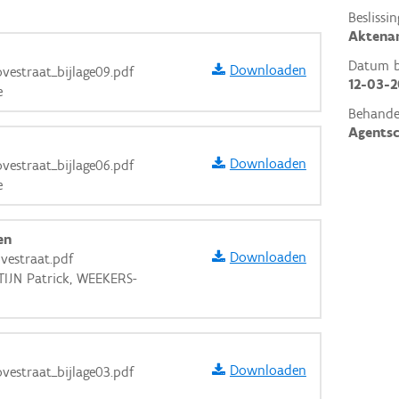
Beslissin
Aktena
Datum be
Downloaden
vestraat_bijlage09.pdf
12-03-
e
Behande
Agents
Downloaden
vestraat_bijlage06.pdf
e
en
Downloaden
vestraat.pdf
NTIJN Patrick, WEEKERS-
aarden
Downloaden
vestraat_bijlage03.pdf