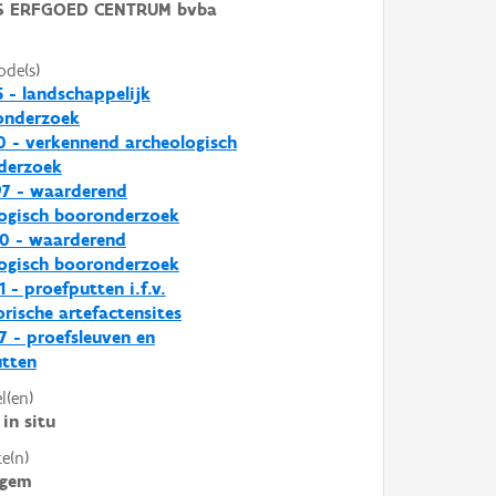
 ERFGOED CENTRUM bvba
ode(s)
5 - landschappelijk
nderzoek
0 - verkennend archeologisch
derzoek
97 - waarderend
ogisch booronderzoek
0 - waarderend
ogisch booronderzoek
1 - proefputten i.f.v.
orische artefactensites
7 - proefsleuven en
utten
l(en)
in situ
e(n)
egem