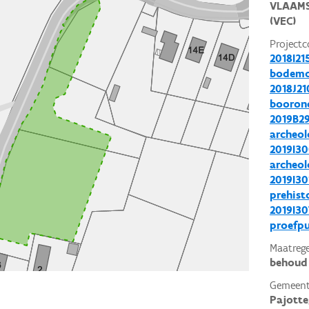
VLAAMS
(VEC)
Projectc
2018I21
bodemo
2018J21
booron
2019B2
archeol
2019I30
archeol
2019I30
prehist
2019I30
proefp
Maatrege
behoud 
Gemeent
Pajott