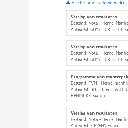
Alle bestanden downloaden
i
Verslag van resultaten
Bestand: Nota - Herne, Manho
Auteur(s): GHYSELBRECHT Elk
+
−
Verslag van resultaten
Bestand: Nota - Herne, Manho
Auteur(s): GHYSELBRECHT Elk
Basis Lagen
Programma van maatregel
Bestand: PVM - Herne, manho
OSM-Basiskaart
Auteur(s): BELIS Brent, VALE
Ortho
HENDRIKX Bianca
GRB-Basiskaart
Verslag van resultaten
GRB-Basiskaart in grijsw
Bestand: Nota - Herne, Manho
Auteur(s): STEVENS Frank