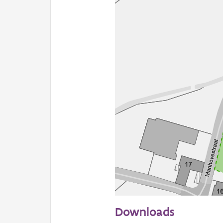
50 m
Downloads
Informatie Vlaanderen