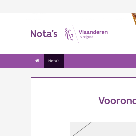
Nota's
Nota's
Voorond