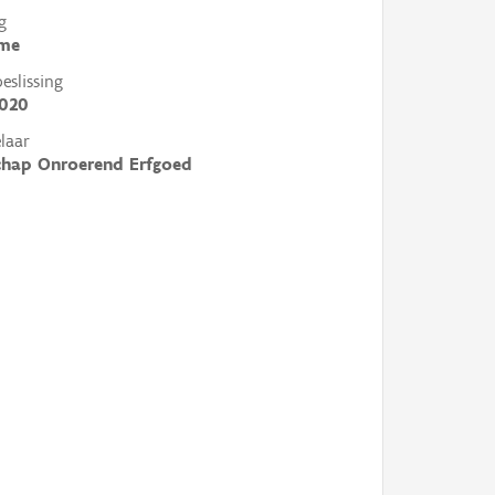
g
me
slissing
2020
laar
chap Onroerend Erfgoed