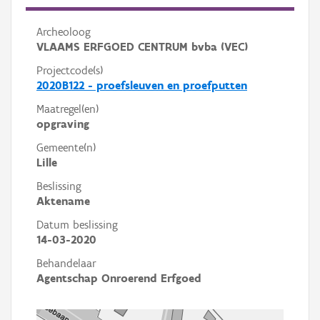
Archeoloog
VLAAMS ERFGOED CENTRUM bvba (VEC)
Projectcode(s)
2020B122 - proefsleuven en proefputten
Maatregel(en)
opgraving
Gemeente(n)
Lille
Beslissing
Aktename
Datum beslissing
14-03-2020
Behandelaar
Agentschap Onroerend Erfgoed