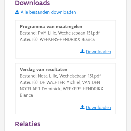
Downloads
Informatie Vlaanderen
Alle bestanden downloaden
i
Programma van maatregelen
Bestand: PVM Lille, Wechelsebaan 151.pdf
Auteur(s): WEEKERS-HENDRIKX Bianca
+
−
Downloaden
Verslag van resultaten
Bestand: Nota Lille, Wechelsebaan 151.pdf
Auteur(s): DE WACHTER Michiel, VAN DEN
Basis Lagen
NOTELAER Dominick, WEEKERS-HENDRIKX
Bianca
OSM-Basiskaart
Ortho
Downloaden
GRB-Basiskaart
Relaties
GRB-Basiskaart in grijswaarden