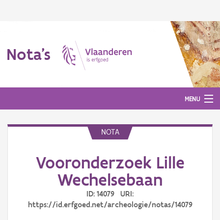
Nota's
MENU
NOTA
Nota's
Vooronderzoek Lille
Aanmelden
Wechelsebaan
ID: 14079 URI:
https://id.erfgoed.net/archeologie/notas/14079