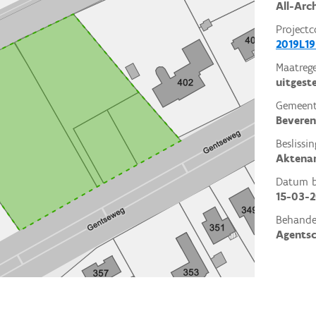
All-Arc
Projectc
2019L19
Maatrege
uitgest
Gemeent
Beveren
Beslissin
Aktena
Datum be
15-03-
Behande
Agents