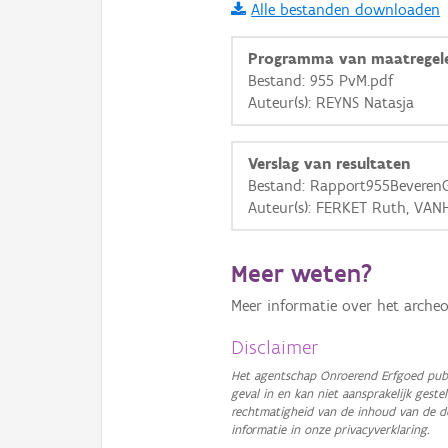
Alle bestanden downloaden
i
Programma van maatregel
Bestand: 955 PvM.pdf
Auteur(s): REYNS Natasja
+
−
Verslag van resultaten
Bestand: Rapport955Beveren
Auteur(s): FERKET Ruth, VAN
Basis Lagen
Meer weten?
OSM-Basiskaart
Meer informatie over het archeo
Ortho
Disclaimer
GRB-Basiskaart
Het agentschap Onroerend Erfgoed publ
geval in en kan niet aansprakelijk ges
GRB-Basiskaart in grijsw
rechtmatigheid van de inhoud van de d
informatie in onze privacyverklaring.