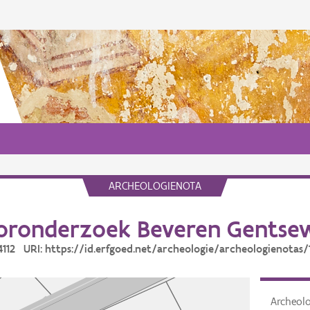
ARCHEOLOGIENOTA
oronderzoek Beveren Gentse
14112 URI: https://id.erfgoed.net/archeologie/archeologienotas/
Archeol