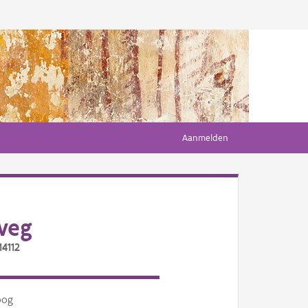
Aanmelden
weg
14112
oog