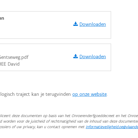
en
Downloaden
Downloaden
Gentseweg.pdf
HEE David
logisch traject kan je terugvinden
op onze website
.
iceert deze documenten op basis van het Onroerenderfgoeddecreet en het Onroer
teld worden voor de juistheid of rechtmatigheid van de inhoud van deze documente
aarden
ossiers of uw privacy, kan u contact opnemen met
informatieveiligheid.oe@vlaand