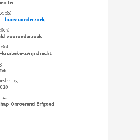
heo bv
ode(s)
 - bureauonderzoek
l(en)
eld vooronderzoek
e(n)
-kruibeke-zwijndrecht
g
me
slissing
2020
laar
chap Onroerend Erfgoed