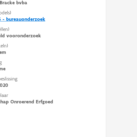
Bracke bvba
ode(s)
6 - bureauonderzoek
l(en)
eld vooronderzoek
e(n)
gem
g
me
slissing
2020
laar
chap Onroerend Erfgoed