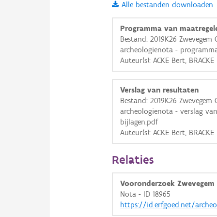
Alle bestanden downloaden
i
Programma van maatregel
Bestand: 2019K26 Zwevegem 
archeologienota - programma
+
−
Auteur(s): ACKE Bert, BRACKE
Verslag van resultaten
Bestand: 2019K26 Zwevegem 
archeologienota - verslag va
bijlagen.pdf
Basis Lagen
Auteur(s): ACKE Bert, BRACK
OSM-Basiskaart
Relaties
Ortho
GRB-Basiskaart
Vooronderzoek Zwevegem
GRB-Basiskaart in grijsw
Nota - ID 18965
https://id.erfgoed.net/arche