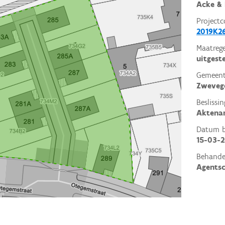
Acke & 
Projectc
2019K2
Maatrege
uitgest
Gemeent
Zweve
Beslissin
Aktena
Datum be
15-03-
Behande
Agents