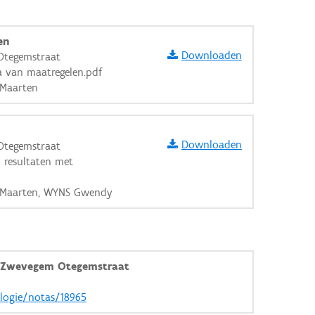
en
Downloaden
Otegemstraat
 van maatregelen.pdf
 Maarten
Downloaden
Otegemstraat
n resultaten met
E Maarten, WYNS Gwendy
 Zwevegem Otegemstraat
aarden
ologie/notas/18965