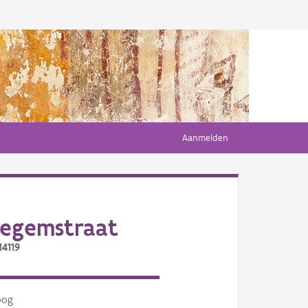
Aanmelden
egemstraat
14119
oog