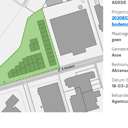
ADEDE 
Projectc
2020B57
bodemo
Maatrege
geen
Gemeent
Asse
Beslissin
Aktena
Datum be
18-03-
Behande
Agents