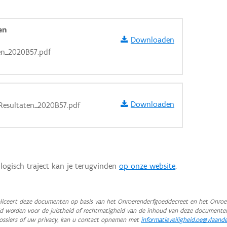
en
Downloaden
en_2020B57.pdf
Downloaden
Resultaten_2020B57.pdf
logisch traject kan je terugvinden
op onze website
.
aarden
iceert deze documenten op basis van het Onroerenderfgoeddecreet en het Onroer
teld worden voor de juistheid of rechtmatigheid van de inhoud van deze documente
ossiers of uw privacy, kan u contact opnemen met
informatieveiligheid.oe@vlaand