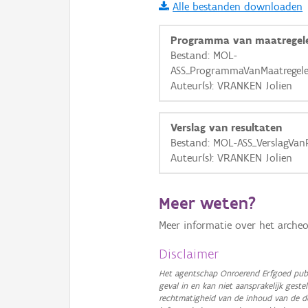
Alle bestanden downloaden
i
Programma van maatregel
Bestand: MOL-
ASS_ProgrammaVanMaatregel
+
−
Auteur(s): VRANKEN Jolien
Verslag van resultaten
Bestand: MOL-ASS_VerslagVan
Auteur(s): VRANKEN Jolien
Basis Lagen
Meer weten?
OSM-Basiskaart
Meer informatie over het archeo
Ortho
GRB-Basiskaart
Disclaimer
GRB-Basiskaart in grijsw
Het agentschap Onroerend Erfgoed publ
geval in en kan niet aansprakelijk ges
rechtmatigheid van de inhoud van de d