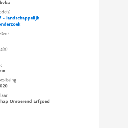
bvba
ode(s)
 - landschappelijk
nderzoek
l(en)
e(n)
g
me
slissing
2020
laar
chap Onroerend Erfgoed