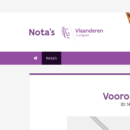
Nota's
Nota's
Vooro
ID: 