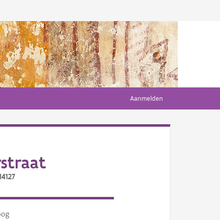
Aanmelden
straat
14127
oog