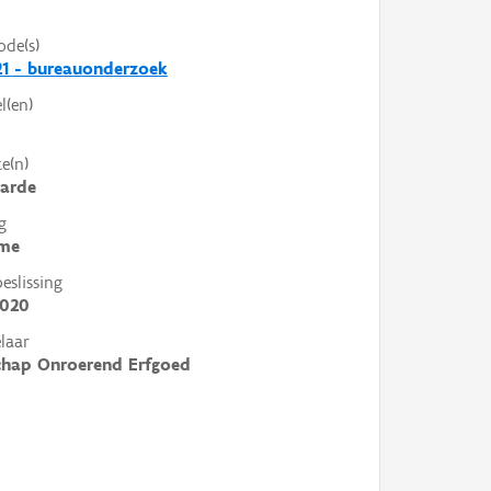
ode(s)
1 - bureauonderzoek
l(en)
e(n)
arde
g
me
slissing
2020
laar
chap Onroerend Erfgoed