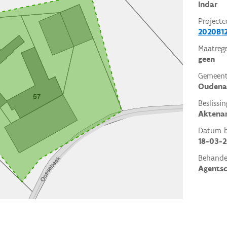
Indar
Projectc
2020B12
Maatrege
geen
Gemeent
Oudena
Beslissin
Aktena
Datum be
18-03-
Behande
Agents