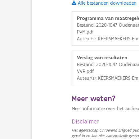
Alle bestanden downloaden
i
Programma van maatregel
Bestand: 2020-1047 Oudenaar
PvM.pdf
+
−
Auteur(s): KEERSMAEKERS Em
Verslag van resultaten
Bestand: 2020-1047 Oudenaar
VVR.pdf
Auteur(s): KEERSMAEKERS Em
Basis Lagen
OSM-Basiskaart
Meer weten?
Ortho
Meer informatie over het archeo
GRB-Basiskaart
Disclaimer
GRB-Basiskaart in grijsw
Het agentschap Onroerend Erfgoed publ
geval in en kan niet aansprakelijk ges