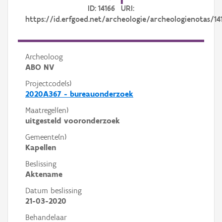
ID: 14166 URI:
https://id.erfgoed.net/archeologie/archeologienotas/14
Archeoloog
ABO NV
Projectcode(s)
2020A367 - bureauonderzoek
Maatregel(en)
uitgesteld vooronderzoek
Gemeente(n)
Kapellen
Beslissing
Aktename
Datum beslissing
21-03-2020
Behandelaar