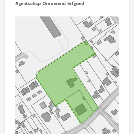
Agentschap Onroerend Erfgoed