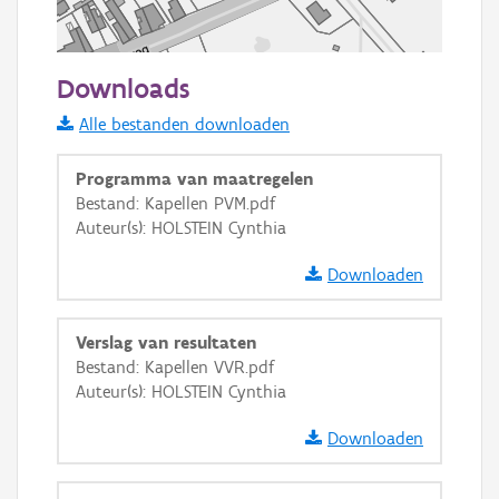
50 m
Downloads
Informatie Vlaanderen
Alle bestanden downloaden
i
Programma van maatregelen
Bestand: Kapellen PVM.pdf
Auteur(s): HOLSTEIN Cynthia
+
−
Downloaden
Verslag van resultaten
Bestand: Kapellen VVR.pdf
Auteur(s): HOLSTEIN Cynthia
Basis Lagen
Downloaden
OSM-Basiskaart
Ortho