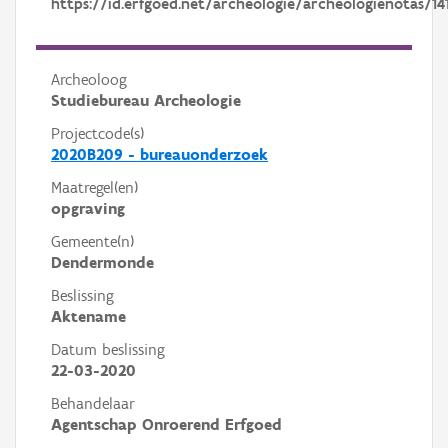
https://id.erfgoed.net/archeologie/archeologienotas/14
Archeoloog
Studiebureau Archeologie
Projectcode(s)
2020B209 - bureauonderzoek
Maatregel(en)
opgraving
Gemeente(n)
Dendermonde
Beslissing
Aktename
Datum beslissing
22-03-2020
Behandelaar
Agentschap Onroerend Erfgoed