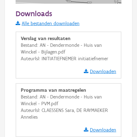
20 m
Downloads
Informatie Vlaanderen
Alle bestanden downloaden
i
Verslag van resultaten
Bestand: AN - Dendermonde - Huis van
Winckel - Bijlagen.pdf
+
−
Auteur(s): INITIATIEFNEMER initiatiefnemer
Downloaden
Programma van maatregelen
Bestand: AN - Dendermonde - Huis van
Basis Lagen
Winckel - PVM.pdf
Auteur(s): CLAESSENS Sara, DE RAYMAEKER
OSM-Basiskaart
Annelies
Ortho
Downloaden
GRB-Basiskaart