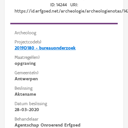
ID: 14244 URI:
https://id.erfgoed.net/archeologie/archeologienotas/14
Archeoloog
Projectcode(s)
2019D180 - bureauonderzoek
Maatregel(en)
opgraving
Gemeente(n)
Antwerpen
Beslissing
Aktename
Datum beslissing
28-03-2020
Behandelaar
Agentschap Onroerend Erfgoed