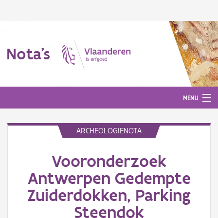
Nota's
MENU
ARCHEOLOGIENOTA
Nota's
Vooronderzoek
Aanmelden
Antwerpen Gedempte
Zuiderdokken, Parking
Steendok