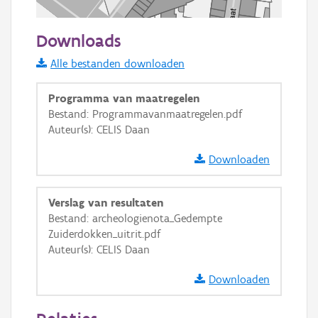
50 m
Downloads
Informatie Vlaanderen
Alle bestanden downloaden
i
Programma van maatregelen
Bestand: Programmavanmaatregelen.pdf
Auteur(s): CELIS Daan
+
−
Downloaden
Verslag van resultaten
Bestand: archeologienota_Gedempte
Zuiderdokken_uitrit.pdf
Basis Lagen
Auteur(s): CELIS Daan
OSM-Basiskaart
Downloaden
Ortho
GRB-Basiskaart