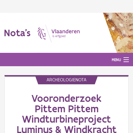
Nota's
MENU
ARCHEOLOGIENOTA
Nota's
Vooronderzoek
Aanmelden
Pittem Pittem
Windturbineproject
Luminus & Windkracht