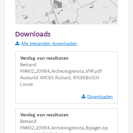
500 m
Downloads
Informatie Vlaanderen
Alle bestanden downloaden
i
Verslag van resultaten
Bestand:
PIWI02_2019E4_Archeologienota_VVR.pdf
+
−
Auteur(s): KROES Richard, RYCKEBUSCH
Louise
Downloaden
Verslag van resultaten
Basis Lagen
Bestand:
PIWI02_2019E4_Archeologienota_Bijlagen.zip
OSM-Basiskaart