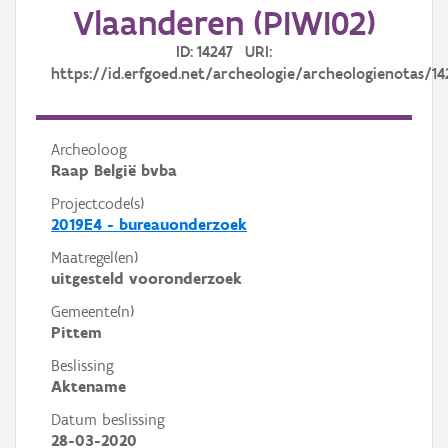
Vlaanderen (PIWI02)
ID: 14247 URI:
https://id.erfgoed.net/archeologie/archeologienotas/14
Archeoloog
Raap België bvba
Projectcode(s)
2019E4 - bureauonderzoek
Maatregel(en)
uitgesteld vooronderzoek
Gemeente(n)
Pittem
Beslissing
Aktename
Datum beslissing
28-03-2020