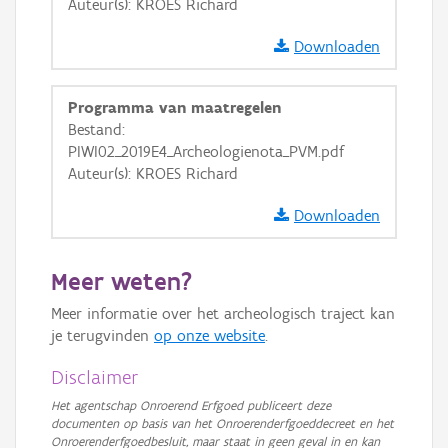
Auteur(s): KROES Richard
Ortho
Downloaden
GRB-Basiskaart
GRB-Basiskaart in grijswaarden
Programma van maatregelen
Bestand:
PIWI02_2019E4_Archeologienota_PVM.pdf
Auteur(s): KROES Richard
Downloaden
Meer weten?
Meer informatie over het archeologisch traject kan
je terugvinden
op onze website
.
Disclaimer
Het agentschap Onroerend Erfgoed publiceert deze
documenten op basis van het Onroerenderfgoeddecreet en het
Onroerenderfgoedbesluit, maar staat in geen geval in en kan