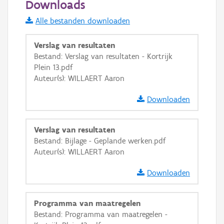
Downloads
Informatie Vlaanderen
Alle bestanden downloaden
i
Verslag van resultaten
Bestand: Verslag van resultaten - Kortrijk
Plein 13.pdf
+
−
Auteur(s): WILLAERT Aaron
Downloaden
Verslag van resultaten
Bestand: Bijlage - Geplande werken.pdf
Basis Lagen
Auteur(s): WILLAERT Aaron
OSM-Basiskaart
Downloaden
Ortho
GRB-Basiskaart
Programma van maatregelen
Bestand: Programma van maatregelen -
GRB-Basiskaart in grijswaarden