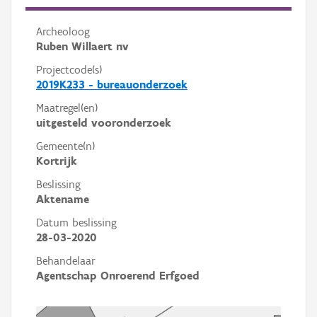
Archeoloog
Ruben Willaert nv
Projectcode(s)
2019K233 - bureauonderzoek
Maatregel(en)
uitgesteld vooronderzoek
Gemeente(n)
Kortrijk
Beslissing
Aktename
Datum beslissing
28-03-2020
Behandelaar
Agentschap Onroerend Erfgoed