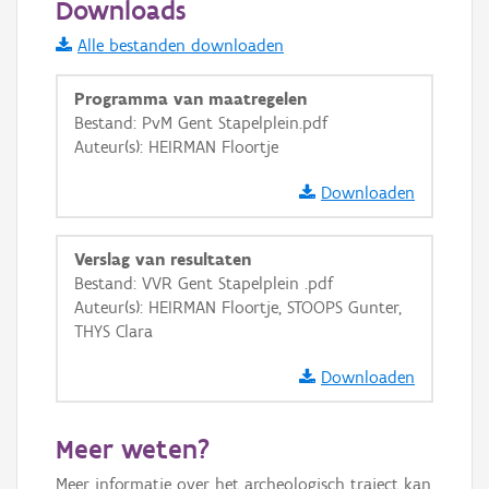
Downloads
Informatie Vlaanderen
Alle bestanden downloaden
i
Programma van maatregelen
Bestand: PvM Gent Stapelplein.pdf
Auteur(s): HEIRMAN Floortje
+
−
Downloaden
Verslag van resultaten
Bestand: VVR Gent Stapelplein .pdf
Auteur(s): HEIRMAN Floortje, STOOPS Gunter,
Basis Lagen
THYS Clara
OSM-Basiskaart
Downloaden
Ortho
GRB-Basiskaart
Meer weten?
GRB-Basiskaart in grijswaarden
Meer informatie over het archeologisch traject kan