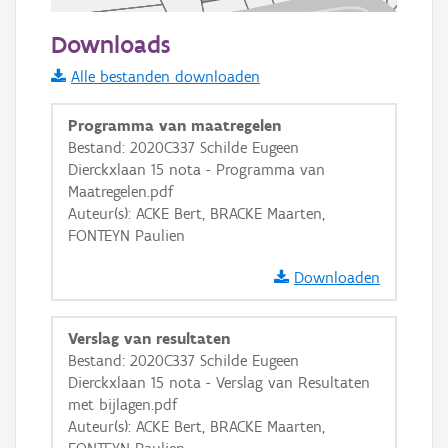
50 m
Downloads
Informatie Vlaanderen
Alle bestanden downloaden
i
Programma van maatregelen
Bestand: 2020C337 Schilde Eugeen
Dierckxlaan 15 nota - Programma van
+
−
Maatregelen.pdf
Auteur(s): ACKE Bert, BRACKE Maarten,
FONTEYN Paulien
Downloaden
Basis Lagen
Verslag van resultaten
Bestand: 2020C337 Schilde Eugeen
OSM-Basiskaart
Dierckxlaan 15 nota - Verslag van Resultaten
Ortho
met bijlagen.pdf
Auteur(s): ACKE Bert, BRACKE Maarten,
GRB-Basiskaart