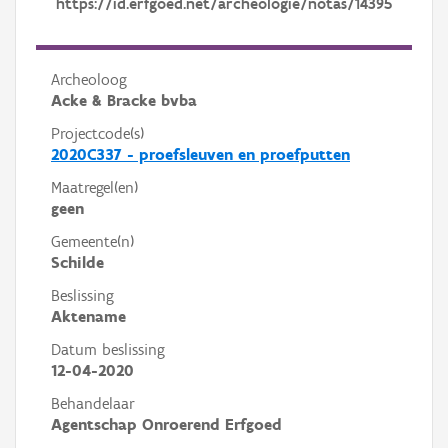
https://id.erfgoed.net/archeologie/notas/14395
Archeoloog
Acke & Bracke bvba
Projectcode(s)
2020C337 - proefsleuven en proefputten
Maatregel(en)
geen
Gemeente(n)
Schilde
Beslissing
Aktename
Datum beslissing
12-04-2020
Behandelaar
Agentschap Onroerend Erfgoed