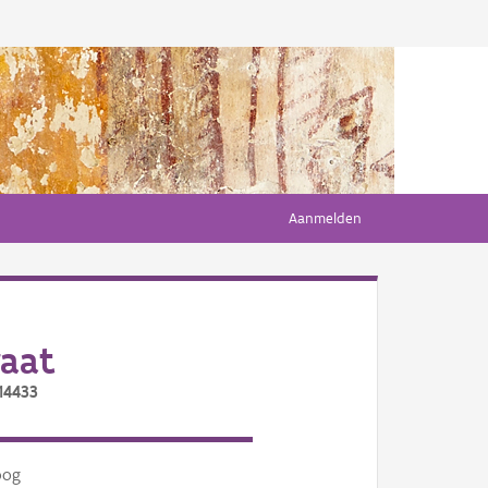
Aanmelden
aat
14433
oog