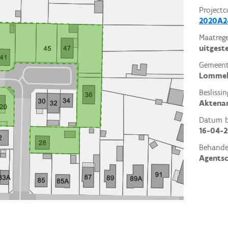
Projectc
2020A2
Maatrege
uitgest
Gemeent
Lomme
Beslissin
Aktena
Datum be
16-04-
Behande
Agents