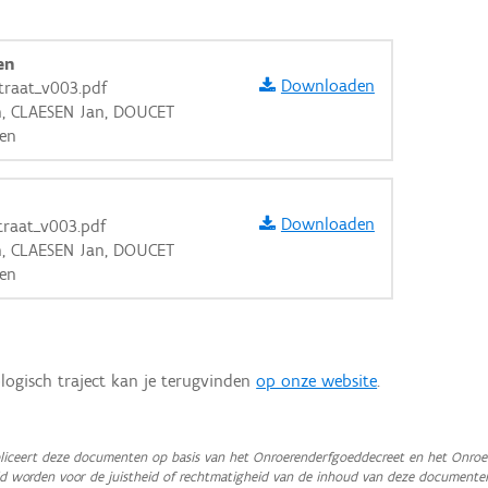
en
Downloaden
traat_v003.pdf
n, CLAESEN Jan, DOUCET
en
Downloaden
traat_v003.pdf
n, CLAESEN Jan, DOUCET
en
logisch traject kan je terugvinden
op onze website
.
aarden
iceert deze documenten op basis van het Onroerenderfgoeddecreet en het Onroer
teld worden voor de juistheid of rechtmatigheid van de inhoud van deze documente