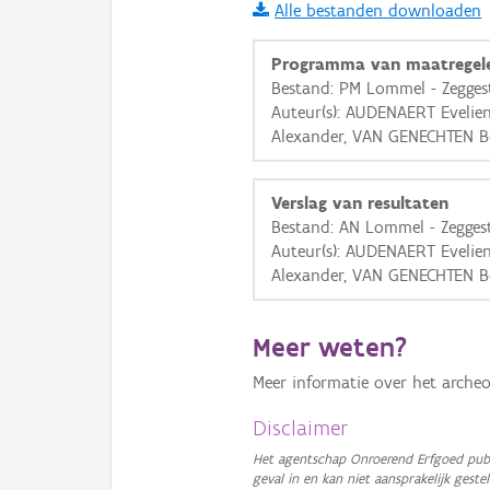
Alle bestanden downloaden
i
Programma van maatregel
Bestand: PM Lommel - Zegges
Auteur(s): AUDENAERT Evelie
+
−
Alexander, VAN GENECHTEN B
Verslag van resultaten
Bestand: AN Lommel - Zegges
Auteur(s): AUDENAERT Evelie
Alexander, VAN GENECHTEN B
Basis Lagen
OSM-Basiskaart
Meer weten?
Ortho
Meer informatie over het archeo
GRB-Basiskaart
Disclaimer
GRB-Basiskaart in grijsw
Het agentschap Onroerend Erfgoed publ
geval in en kan niet aansprakelijk ges