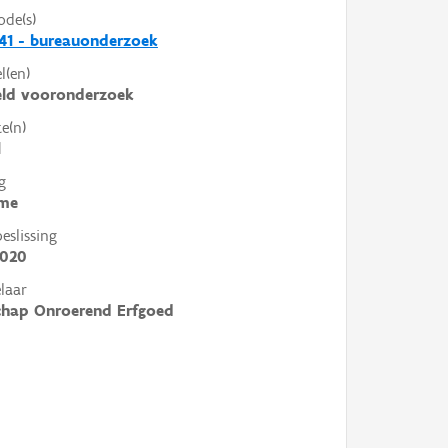
ode(s)
41 - bureauonderzoek
l(en)
eld vooronderzoek
e(n)
l
g
me
slissing
2020
laar
chap Onroerend Erfgoed